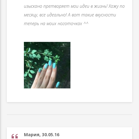
изыскано претворяет мои идеи в жизнь! Хожу по
месяцу, все идеально! А вот такие вкусности
теперь на моих ноготочках ^^
Мария, 30.05.16