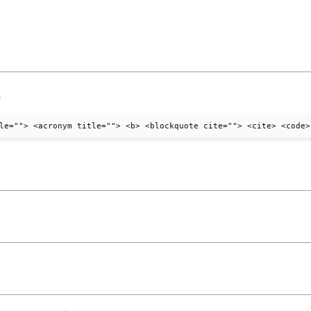
:
le=""> <acronym title=""> <b> <blockquote cite=""> <cite> <code>