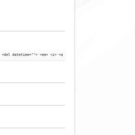
 <del datetime=""> <em> <i> <q cite=""> <strike> <strong>