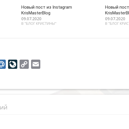
Новый пост из Instagram
Новый пост
KrisMasterBlog
KrisMasterB
09.07.2020
09.07.2020
В "БЛОГ КРИСТИНЫ"
В "БЛОГ КРИ
M
Li
C
E
w
ai
v
o
m
tt
l.
eJ
p
ai
r
R
o
y
l
u
u
Li
рий
r
n
n
k
al