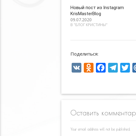
Новый пост из Instagram
KrisMasterBlog
09.07.2020
В "БЛОГ КРИСТИНЫ"
Поделиться:
V
O
F
T
T
K
d
ac
el
n
e
e
i
o
b
gr
e
kl
o
a
Оставить коммента
as
o
m
s
k
Your email address will not be published.
ni