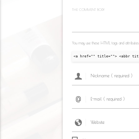
ki
THE COMMENT BODY
You may use these HTML tags and attributes
<a href="" title=""> <abbr tit