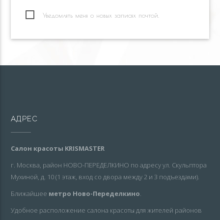
Уведомлять меня о новых записях почтой.
АДРЕС
Салон красоты KRISMASTER
г. Москва, район НОВО-ПЕРЕДЕЛКИНО по адресу ул. Скульптора
Мухиной, д. 10 (1 этаж, вход со двора между 2 и 3 подъездами).
Ближайшее
метро Ново-Переделкино
.
Удобное расположение салона красоты для жителей районов