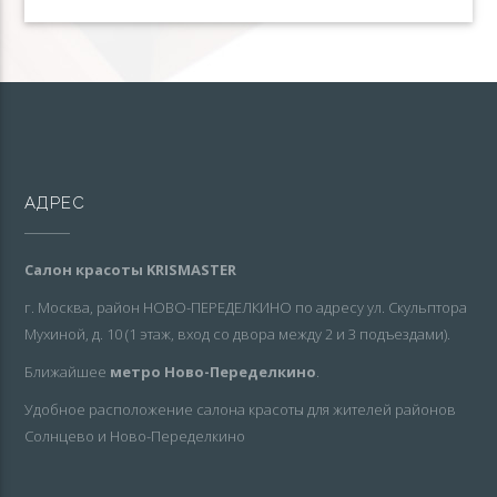
АДРЕС
Салон красоты KRISMASTER
г. Москва, район НОВО-ПЕРЕДЕЛКИНО по адресу ул. Скульптора
Мухиной, д. 10 (1 этаж, вход со двора между 2 и 3 подъездами).
Ближайшее
метро Ново-Переделкино
.
Удобное расположение салона красоты для жителей районов
Солнцево и Ново-Переделкино