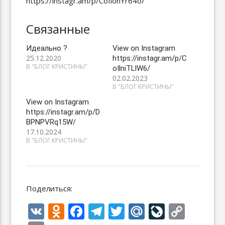
https://instagr.am/p/CoIlonYr64o/
Связанные
Идеально ?
View on Instagram
25.12.2020
https://instagr.am/p/C
В "БЛОГ КРИСТИНЫ"
oIlniTLlW6/
02.02.2023
В "БЛОГ КРИСТИНЫ"
View on Instagram
https://instagr.am/p/D
BPNPVRq15W/
17.10.2024
В "БЛОГ КРИСТИНЫ"
Поделиться:
V
O
F
T
T
M
Li
C