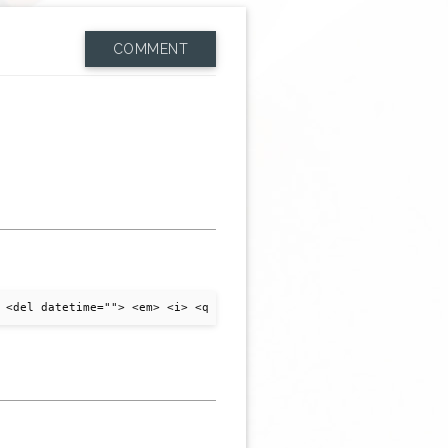
COMMENT
 <del datetime=""> <em> <i> <q cite=""> <strike> <strong>