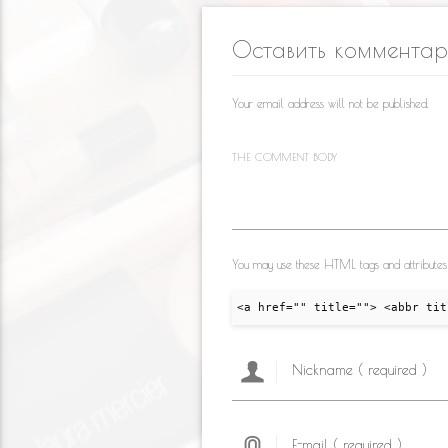
kl
o
a
Оставить коммента
as
o
m
s
k
Your email address will not be published.
ni
ki
THE COMMENT BODY
You may use these HTML tags and attributes
<a href="" title=""> <abbr tit