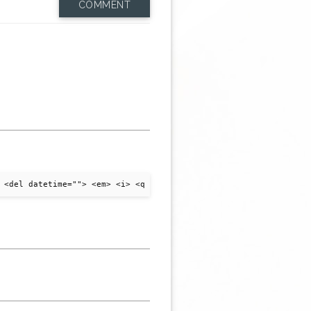
COMMENT
 <del datetime=""> <em> <i> <q cite=""> <strike> <strong>