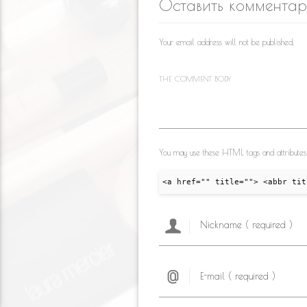
Оставить коммента
as
o
m
s
k
Your email address will not be published.
ni
ki
THE COMMENT BODY
You may use these HTML tags and attributes
<a href="" title=""> <abbr tit