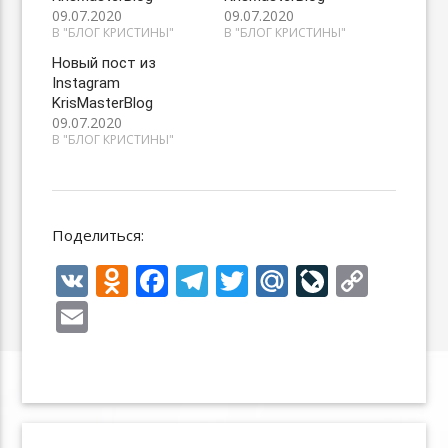
09.07.2020
09.07.2020
В "БЛОГ КРИСТИНЫ"
В "БЛОГ КРИСТИНЫ"
Новый пост из
Instagram
KrisMasterBlog
09.07.2020
В "БЛОГ КРИСТИНЫ"
Поделиться:
V
O
F
T
T
M
Li
C
K
d
ac
el
w
ai
v
o
E
n
e
e
itt
l.
eJ
p
m
o
b
gr
er
R
o
y
ai
kl
o
a
u
u
Li
l
as
o
m
r
n