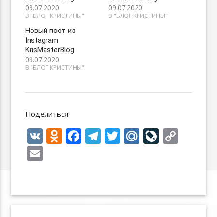
09.07.2020
09.07.2020
В "БЛОГ КРИСТИНЫ"
В "БЛОГ КРИСТИНЫ"
Новый пост из
Instagram
KrisMasterBlog
09.07.2020
В "БЛОГ КРИСТИНЫ"
Поделиться:
V
O
F
T
T
M
Li
C
K
d
ac
el
w
ai
v
o
E
n
e
e
itt
l.
eJ
p
m
o
b
gr
er
R
o
y
ai
kl
o
a
u
u
Li
l
as
o
m
r
n