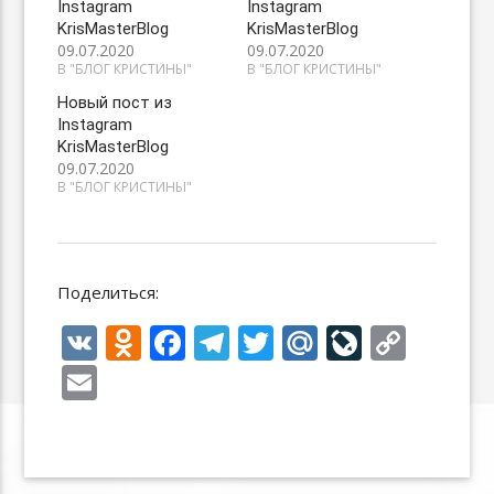
Instagram
Instagram
KrisMasterBlog
KrisMasterBlog
09.07.2020
09.07.2020
В "БЛОГ КРИСТИНЫ"
В "БЛОГ КРИСТИНЫ"
Новый пост из
Instagram
KrisMasterBlog
09.07.2020
В "БЛОГ КРИСТИНЫ"
Поделиться:
V
O
F
T
T
M
Li
C
K
d
ac
el
w
ai
v
o
E
n
e
e
itt
l.
eJ
p
m
o
b
gr
er
R
o
y
ai
kl
o
a
u
u
Li
l