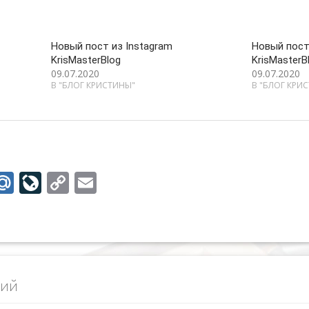
Новый пост из Instagram
Новый пост
KrisMasterBlog
KrisMasterB
09.07.2020
09.07.2020
В "БЛОГ КРИСТИНЫ"
В "БЛОГ КРИ
M
Li
C
E
w
ai
v
o
m
tt
l.
eJ
p
ai
r
R
o
y
l
u
u
Li
рий
r
n