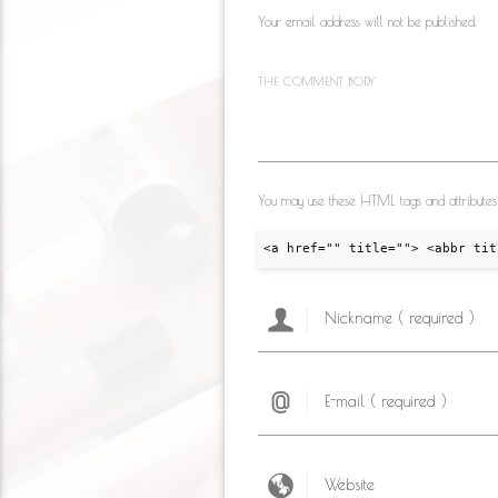
s
k
Your email address will not be published.
ni
ki
THE COMMENT BODY
You may use these HTML tags and attributes
<a href="" title=""> <abbr tit