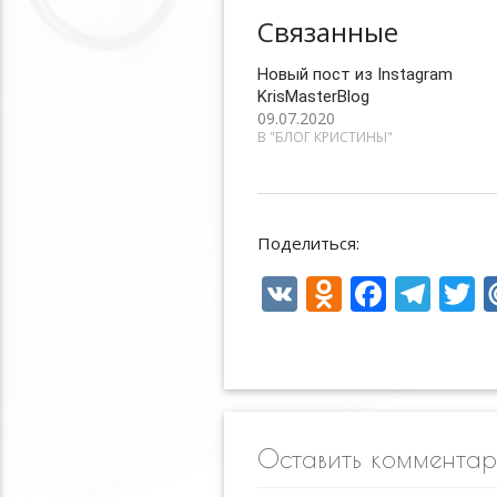
Связанные
Новый пост из Instagram
KrisMasterBlog
09.07.2020
В "БЛОГ КРИСТИНЫ"
Поделиться:
V
O
F
T
T
K
d
ac
el
n
e
e
i
o
b
gr
e
kl
o
a
Оставить коммента
as
o
m