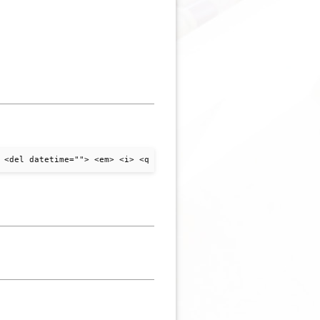
 <del datetime=""> <em> <i> <q cite=""> <strike> <strong>