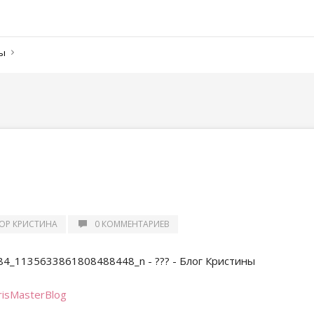
ны
ОР КРИСТИНА
0 КОММЕНТАРИЕВ
risMasterBlog