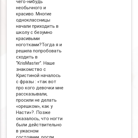
чего-нибудь
необычного и
красиво. Многие
одноклассницы
начали приходить в
школу с безумно
красивыми
ноготками?Тогда я и
решила попробовать
сходить в
“KrisMaster”. Наше
знакомство с
Кристиной началось
с фразы : «так вот
про кого девочки мне
рассказывали,
просили не делать
«орешком», как у
Насти»?. Позже
оказалось, что ногти
были действительно
в ужасном
состоянии, росли