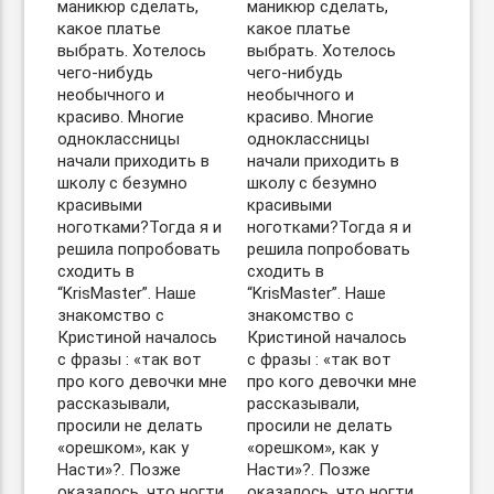
маникюр сделать,
маникюр сделать,
какое платье
какое платье
выбрать. Хотелось
выбрать. Хотелось
чего-нибудь
чего-нибудь
необычного и
необычного и
красиво. Многие
красиво. Многие
одноклассницы
одноклассницы
начали приходить в
начали приходить в
школу с безумно
школу с безумно
красивыми
красивыми
ноготками?Тогда я и
ноготками?Тогда я и
решила попробовать
решила попробовать
сходить в
сходить в
“KrisMaster”. Наше
“KrisMaster”. Наше
знакомство с
знакомство с
Кристиной началось
Кристиной началось
с фразы : «так вот
с фразы : «так вот
про кого девочки мне
про кого девочки мне
рассказывали,
рассказывали,
просили не делать
просили не делать
«орешком», как у
«орешком», как у
Насти»?. Позже
Насти»?. Позже
оказалось, что ногти
оказалось, что ногти