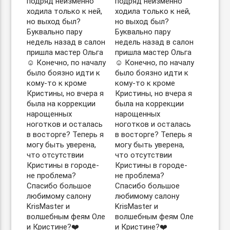
подряд неизменно
подряд неизменно
ходила только к ней,
ходила только к ней,
но выход был?
но выход был?
Буквально пару
Буквально пару
недель назад в салон
недель назад в салон
пришла мастер Ольга
пришла мастер Ольга
☺️ Конечно, по началу
☺️ Конечно, по началу
было боязно идти к
было боязно идти к
кому-то к кроме
кому-то к кроме
Кристины, но вчера я
Кристины, но вчера я
была на коррекции
была на коррекции
нарощенных
нарощенных
ноготков и осталась
ноготков и осталась
в восторге? Теперь я
в восторге? Теперь я
могу быть уверена,
могу быть уверена,
что отсутствии
что отсутствии
Кристины в городе-
Кристины в городе-
не проблема?
не проблема?
Спасибо большое
Спасибо большое
любимому салону
любимому салону
KrisMaster и
KrisMaster и
волшебным феям Оле
волшебным феям Оле
и Кристине?❤️
и Кристине?❤️