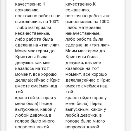
качественно.К
качественно.К
сожалению,
сожалению,
постоянно работы не
постоянно работы не
выполнялись на 100%
выполнялись на 100%
: либо материалы
: либо материалы
некачественные,
некачественные,
либо работа была
либо работа была
сделана на «тяп-ляп».
сделана на «тяп-ляп».
Моим мастером до
Моим мастером до
Кристины была
Кристины была
девушка, как мне
девушка, как мне
казалось на тот
казалось на тот
момент, все хорошо
момент, все хорошо
делала(сейчас с Крис
делала(сейчас с Крис
вместе смеёмся над
вместе смеёмся над
той
той
красотой,которая у
красотой,которая у
меня была).Перед
меня была).Перед
выпускным, какой у
выпускным, какой у
любой девочки, в
любой девочки, в
голове было много
голове было много
вопросов: какой
вопросов: какой