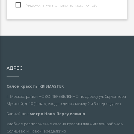
Уведомлять меня о новых записях почтой.
АДРЕС
Салон красоты KRISMASTER
г. Москва, район НОВО-ПЕРЕДЕЛКИНО по адресу ул. Скульптора
Мухиной, д. 10 (1 этаж, вход со двора между 2 и 3 подъездами).
Ближайшее
метро Ново-Переделкино
.
Удобное расположение салона красоты для жителей районов
Солнцево и Ново-Переделкино