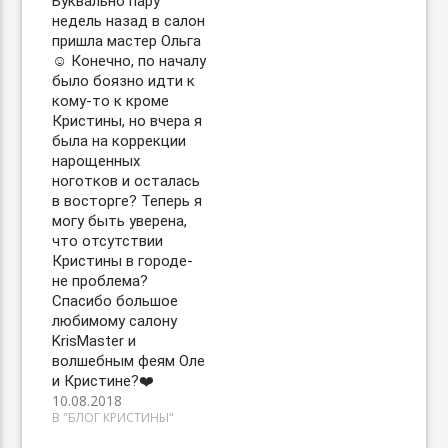
Буквально пару
недель назад в салон
пришла мастер Ольга
☺️ Конечно, по началу
было боязно идти к
кому-то к кроме
Кристины, но вчера я
была на коррекции
нарощенных
ноготков и осталась
в восторге? Теперь я
могу быть уверена,
что отсутствии
Кристины в городе-
не проблема?
Спасибо большое
любимому салону
KrisMaster и
волшебным феям Оле
и Кристине?❤️
10.08.2018
В "БЛОГ КРИСТИНЫ"