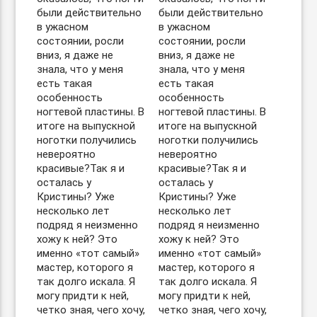
были действительно
были действительно
в ужасном
в ужасном
состоянии, росли
состоянии, росли
вниз, я даже не
вниз, я даже не
знала, что у меня
знала, что у меня
есть такая
есть такая
особенность
особенность
ногтевой пластины. В
ногтевой пластины. В
итоге на выпускной
итоге на выпускной
ноготки получились
ноготки получились
невероятно
невероятно
красивые?Так я и
красивые?Так я и
осталась у
осталась у
Кристины? Уже
Кристины? Уже
несколько лет
несколько лет
подряд я неизменно
подряд я неизменно
хожу к ней? Это
хожу к ней? Это
именно «тот самый»
именно «тот самый»
мастер, которого я
мастер, которого я
так долго искала. Я
так долго искала. Я
могу придти к ней,
могу придти к ней,
четко зная, чего хочу,
четко зная, чего хочу,