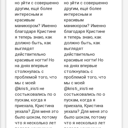
но уйти с совершенно
но уйти с совершенно
другим, ещё более
другим, ещё более
интересным и
интересным и
красивым
красивым
маникюром? Именно
маникюром? Именно
благодаря Кристине
благодаря Кристине
я теперь знаю, как
я теперь знаю, как
должно быть, как
должно быть, как
выглядят
выглядят
действительно
действительно
красивые ногти! Но
красивые ногти! Но
на днях впервые
на днях впервые
столкнулась с
столкнулась с
проблемой того, что
проблемой того, что
мы с моей
мы с моей
@kristi_iristi не
@kristi_iristi не
состыковались по о
состыковались по о
пускам, когда я
пускам, когда я
приехала, Кристина
приехала, Кристина
уехала? Для меня это
уехала? Для меня это
было шоком, потому
было шоком, потому
что я несколько лет
что я несколько лет