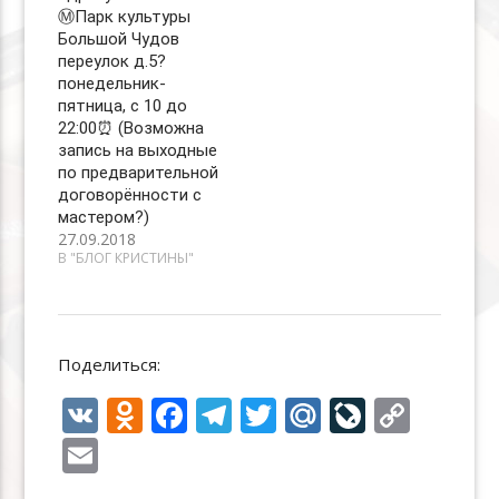
Ⓜ️Парк культуры
Большой Чудов
переулок д.5?
понедельник-
пятница, с 10 до
22:00⏰ (Возможна
запись на выходные
по предварительной
договорённости с
мастером?)
27.09.2018
В "БЛОГ КРИСТИНЫ"
Поделиться:
V
O
F
T
T
M
Li
C
K
d
ac
el
w
ai
v
o
E
n
e
e
itt
l.
eJ
p
m