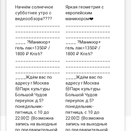
Начнём солнечное
Яркая геометрия с
субботнее утро с
европейским
видеообзора????
маникюром❤️
_________________
_________________
_________________
_________________
_________________
_________________
____ ?Маникюр+
____ ?Маникюр+
гель лак=1350₽ /
гель лак=1350₽ /
1800 ₽ Kristi?
1800 ₽ Kristi?
_________________
_________________
_________________
_________________
_________________
_________________
____Ждём вас по
____Ждём вас по
адресу г.Москва
адресу г.Москва
Ⓜ️Парк культуры
Ⓜ️Парк культуры
Большой Чудов
Большой Чудов
переулок д.5?
переулок д.5?
понедельник-
понедельник-
пятница, с 10 до
пятница, с 10 до
22:00⏰ (Возможна
22:00⏰ (Возможна
запись на выходные
запись на выходные
по предварительной
по предварительной