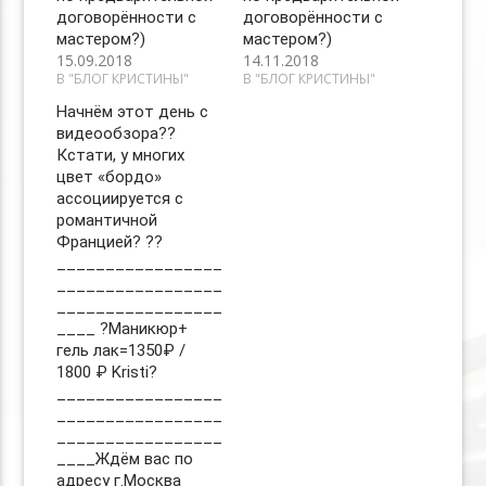
договорённости с
договорённости с
мастером?)
мастером?)
15.09.2018
14.11.2018
В "БЛОГ КРИСТИНЫ"
В "БЛОГ КРИСТИНЫ"
Начнём этот день с
видеообзора??
Кстати, у многих
цвет «бордо»
ассоциируется с
романтичной
Францией? ??
_________________
_________________
_________________
____ ?Маникюр+
гель лак=1350₽ /
1800 ₽ Kristi?
_________________
_________________
_________________
____Ждём вас по
адресу г.Москва