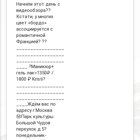
Начнём этот день с
видеообзора??
Кстати, у многих
цвет «бордо»
ассоциируется с
романтичной
Францией? ??
_________________
_________________
_________________
____ ?Маникюр+
гель лак=1350₽ /
1800 ₽ Kristi?
_________________
_________________
_________________
____Ждём вас по
адресу г.Москва
Ⓜ️Парк культуры
Большой Чудов
переулок д.5?
понедельник-