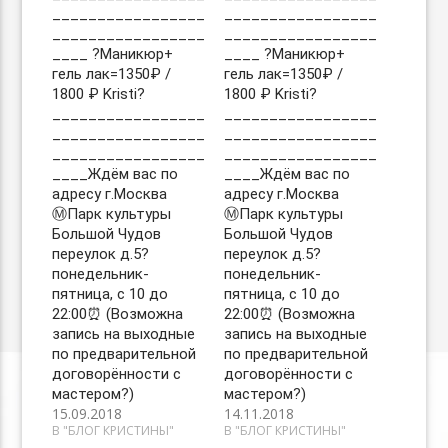
_________________
_________________
_________________
_________________
____ ?Маникюр+
____ ?Маникюр+
гель лак=1350₽ /
гель лак=1350₽ /
1800 ₽ Kristi?
1800 ₽ Kristi?
_________________
_________________
_________________
_________________
_________________
_________________
____Ждём вас по
____Ждём вас по
адресу г.Москва
адресу г.Москва
Ⓜ️Парк культуры
Ⓜ️Парк культуры
Большой Чудов
Большой Чудов
переулок д.5?
переулок д.5?
понедельник-
понедельник-
пятница, с 10 до
пятница, с 10 до
22:00⏰ (Возможна
22:00⏰ (Возможна
запись на выходные
запись на выходные
по предварительной
по предварительной
договорённости с
договорённости с
мастером?)
мастером?)
15.09.2018
14.11.2018
В "БЛОГ КРИСТИНЫ"
В "БЛОГ КРИСТИНЫ"