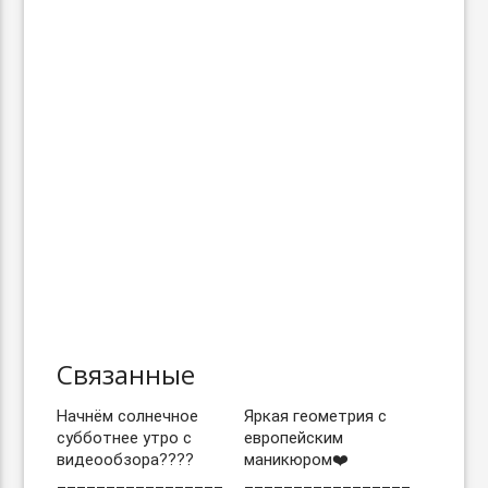
Связанные
Начнём солнечное
Яркая геометрия с
субботнее утро с
европейским
видеообзора????
маникюром❤️
_________________
_________________