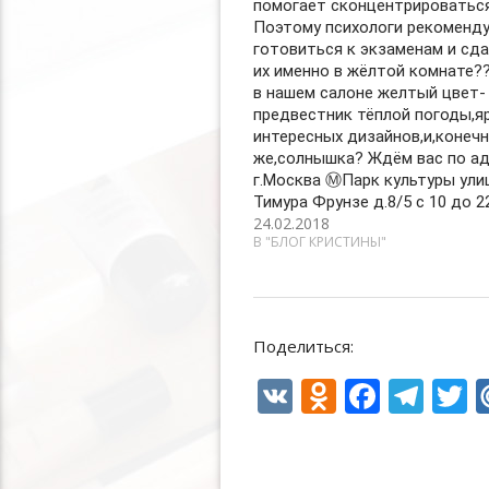
помогает сконцентрироваться
Поэтому психологи рекоменд
готовиться к экзаменам и сд
их именно в жёлтой комнате??
в нашем салоне желтый цвет-
предвестник тёплой погоды,яр
интересных дизайнов,и,конеч
же,солнышка? Ждём вас по ад
г.Москва Ⓜ️Парк культуры ули
Тимура Фрунзе д.8/5 с 10 до 
24.02.2018
В "БЛОГ КРИСТИНЫ"
Поделиться:
V
O
F
T
T
K
d
ac
el
n
e
e
i