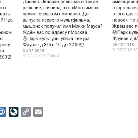
.
Диснея, Лиллиан, услышав о таком
имеющейся 
уют
решение, заявила, что «Монтимер»
старославя
авать
звучит слишком помпезно. До
этого цвета
? Ну,а
выпуска первого мультфильма,
новое», то 
мышонок получил имя Микки Мауса?
Ждём вас п
ких и
Ждём вас по адресу г.Москва
Ⓜ️Парк кул
но
Ⓜ️Парк культуры улица Тимура
Фрунзе д.8/
26.02.2018
ресу
Фрунзе д.8/5 с 10 до 22:00⏰
В "БЛОГ КРИ
04.03.2018
ца
В "БЛОГ КРИСТИНЫ"
22:00⏰
M
Li
C
E
w
ai
v
o
m
tt
l.
eJ
p
ai