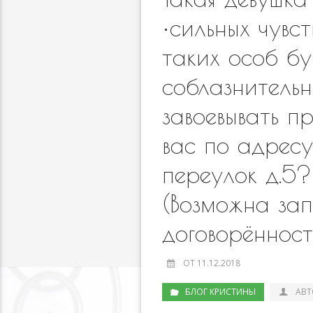
•сильных чувс
таких особ бу
соблазнитель
завоевывать п
вас по адресу
переулок д.5
(Возможна зап
договорённос
ОТ 11.12.2018
БЛОГ КРИСТИНЫ
АВТ