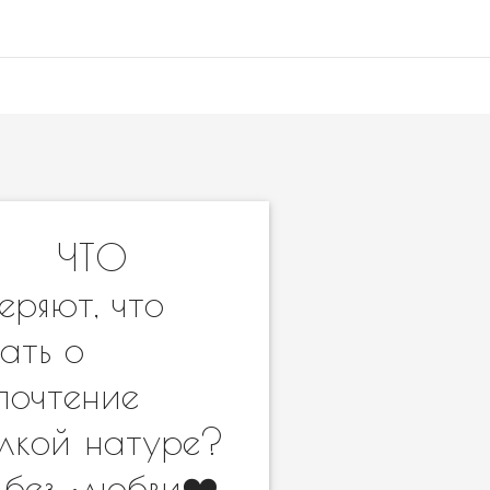
️? ⠀ ЧТО
ряют, что
ать о
почтение
ылкой натуре?
 без •любви❤️