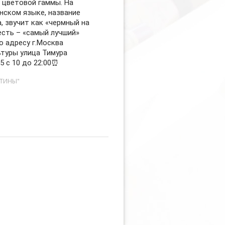
цветовой гаммы. На
нском языке, название
, звучит как «чермный на
есть – «самый лучший»
о адресу г.Москва
ьтуры улица Тимура
5 с 10 до 22:00⏰
СТИНЫ"