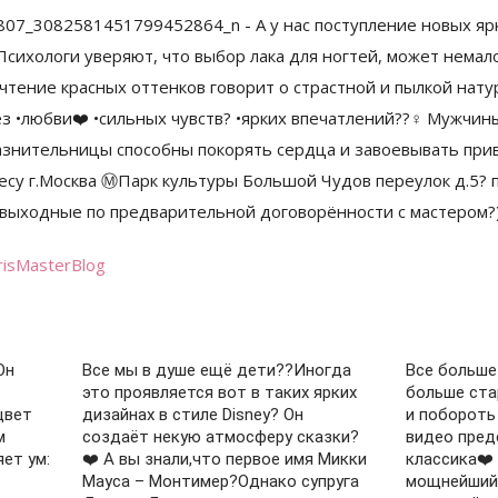
risMasterBlog
Он
Все мы в душе ещё дети??Иногда
Все больше
это проявляется вот в таких ярких
больше ста
цвет
дизайнах в стиле Disney? Он
и побороть
м
создаёт некую атмосферу сказки?
видео пред
ет ум:
❤️ А вы знали,что первое имя Микки
классика❤️
Мауса – Монтимер?Однако супруга
мощнейший 