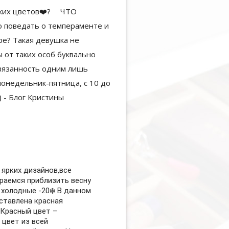
 ярких дизайнов,все
раемся приблизить весну
 холодные -20❄️ В данном
ставлена красная
 Красный цвет –
цвет из всей