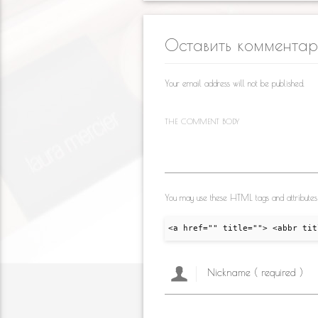
o
b
gr
e
kl
o
a
Оставить коммента
as
o
m
s
k
Your email address will not be published.
ni
ki
THE COMMENT BODY
You may use these HTML tags and attributes
<a href="" title=""> <abbr tit