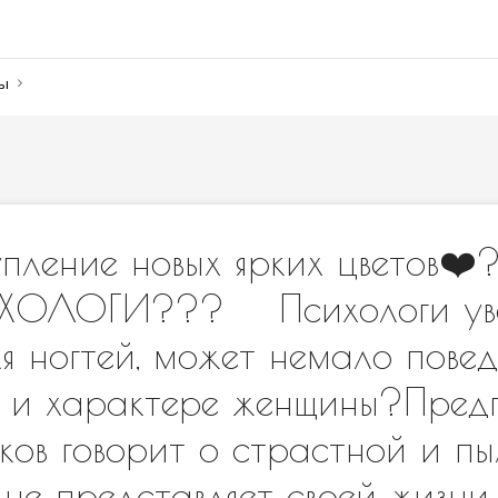
ны
пление новых ярких цветов❤
ХОЛОГИ??? ⠀ Психологи уве
я ногтей, может немало повед
 и характере женщины?Пред
ков говорит о страстной и п
 не представляет своей жизни