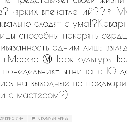
тв? •ярких впечатлений??‍♀️ 
квально сходят с ума!?Ковар
ницы способны покорять серд
ривязанность одним лишь взг
 г.Москва Ⓜ️Парк культуры Бо
? понедельник-пятница, с 10
ись на выходные по предвари
ти с мастером?)
ОР КРИСТИНА
0 КОММЕНТАРИЕВ