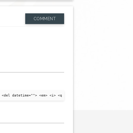
COMMENT
 <del datetime=""> <em> <i> <q cite=""> <strike> <strong>