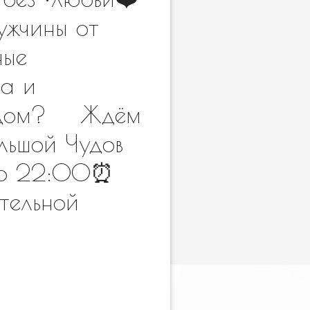
Мужчины от
ные
ца и
лядом? ⠀ Ждём
льшой Чудов
 до 22:00⏰
тельной