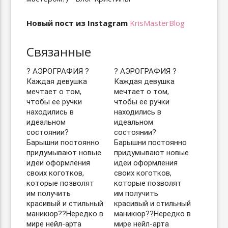
Новый пост из Instagram
KrisMasterBlog
Связанные
? АЭРОГРАФИЯ ? ⠀
? АЭРОГРАФИЯ ? ⠀
Каждая девушка
Каждая девушка
мечтает о том,
мечтает о том,
чтобы ее ручки
чтобы ее ручки
находились в
находились в
идеальном
идеальном
состоянии? ⠀
состоянии? ⠀
Барышни постоянно
Барышни постоянно
придумывают новые
придумывают новые
идеи оформления
идеи оформления
своих коготков,
своих коготков,
которые позволят
которые позволят
им получить
им получить
красивый и стильный
красивый и стильный
маникюр??Нередко в
маникюр??Нередко в
мире нейл-арта
мире нейл-арта