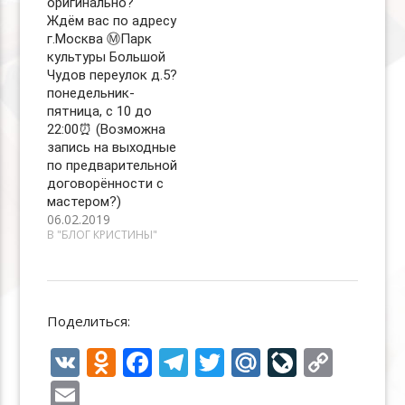
оригинально? ⠀
Ждём вас по адресу
г.Москва Ⓜ️Парк
культуры Большой
Чудов переулок д.5?
понедельник-
пятница, с 10 до
22:00⏰ (Возможна
запись на выходные
по предварительной
договорённости с
мастером?)
06.02.2019
В "БЛОГ КРИСТИНЫ"
Поделиться:
V
O
F
T
T
M
Li
C
K
d
ac
el
w
ai
v
o
E