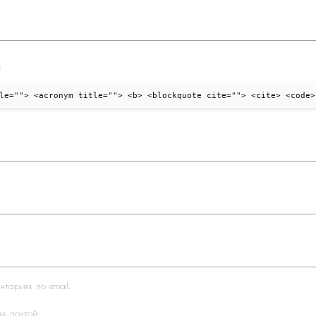
:
le=""> <acronym title=""> <b> <blockquote cite=""> <cite> <code>
тариях по email.
ях почтой.