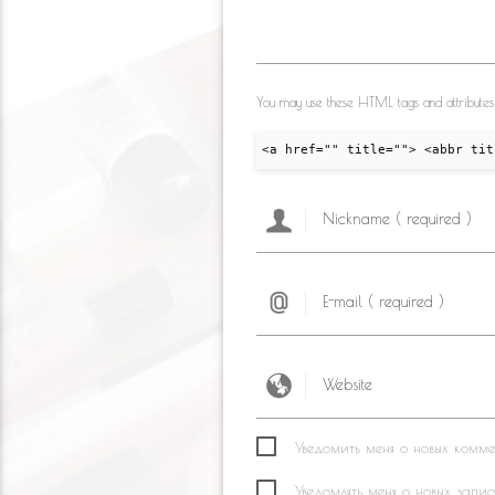
You may use these HTML tags and attributes
<a href="" title=""> <abbr tit
Уведомить меня о новых коммен
Уведомлять меня о новых запис