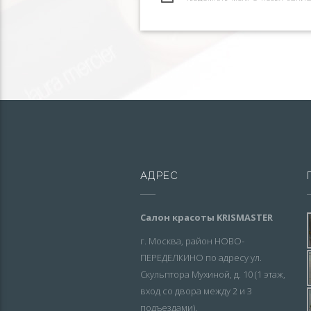
АДРЕС
Салон красоты KRISMASTER
г. Москва, район НОВО-
ПЕРЕДЕЛКИНО по адресу ул.
Скульптора Мухиной, д. 10 (1 этаж,
вход со двора между 2 и 3
подъездами).