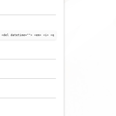
 <del datetime=""> <em> <i> <q cite=""> <strike> <strong>