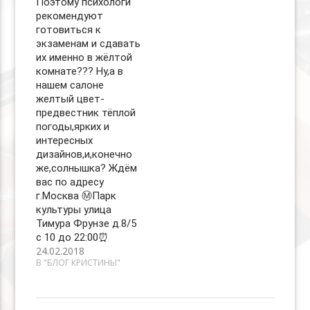
Поэтому психологи
рекомендуют
готовиться к
экзаменам и сдавать
их именно в жёлтой
комнате??? Ну,а в
нашем салоне
желтый цвет-
предвестник тёплой
погоды,ярких и
интересных
дизайнов,и,конечно
же,солнышка? Ждём
вас по адресу
г.Москва Ⓜ️Парк
культуры улица
Тимура Фрунзе д.8/5
с 10 до 22:00⏰
24.02.2018
В "БЛОГ КРИСТИНЫ"