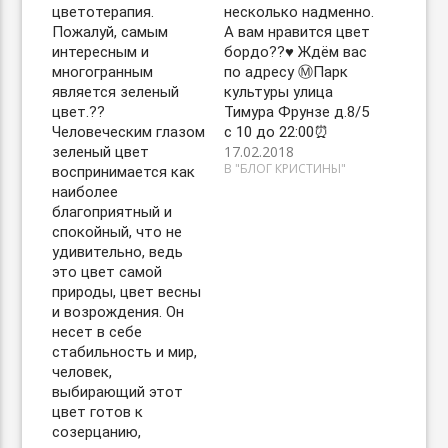
цветотерапия.
несколько надменно.
Пожалуй, самым
А вам нравится цвет
интересным и
бордо??♥️ Ждём вас
многогранным
по адресу Ⓜ️Парк
является зеленый
культуры улица
цвет.??
Тимура Фрунзе д.8/5
Человеческим глазом
с 10 до 22:00⏰
17.02.2018
зеленый цвет
В "БЛОГ КРИСТИНЫ"
воспринимается как
наиболее
благоприятный и
спокойный, что не
удивительно, ведь
это цвет самой
природы, цвет весны
и возрождения. Он
несет в себе
стабильность и мир,
человек,
выбирающий этот
цвет готов к
созерцанию,