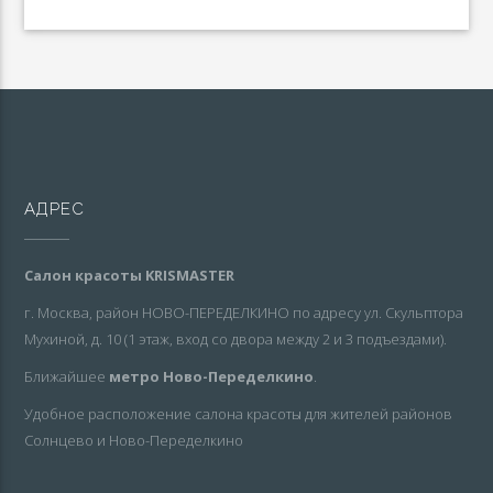
АДРЕС
Салон красоты KRISMASTER
г. Москва, район НОВО-ПЕРЕДЕЛКИНО по адресу ул. Скульптора
Мухиной, д. 10 (1 этаж, вход со двора между 2 и 3 подъездами).
Ближайшее
метро Ново-Переделкино
.
Удобное расположение салона красоты для жителей районов
Солнцево и Ново-Переделкино