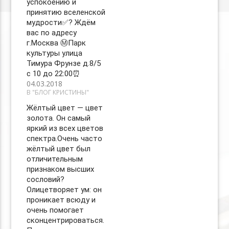
успокоению и
принятию вселенской
мудрости✅? Ждём
вас по адресу
г.Москва Ⓜ️Парк
культуры улица
Тимура Фрунзе д.8/5
с 10 до 22:00⏰
04.03.2018
В "БЛОГ КРИСТИНЫ"
Жёлтый цвет — цвет
золота. Он самый
яркий из всех цветов
спектра.Очень часто
жёлтый цвет был
отличительным
признаком высших
сословий?
Олицетворяет ум: он
проникает всюду и
очень помогает
сконцентрироваться.