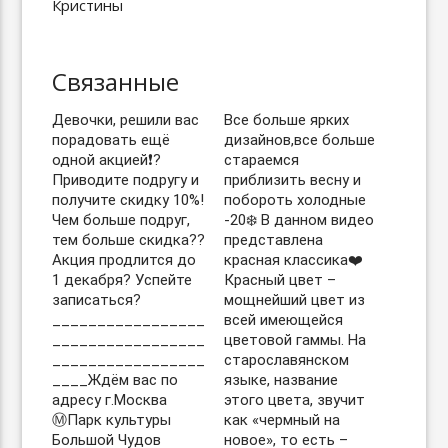
Связанные
Девочки, решили вас
Все больше ярких
порадовать ещё
дизайнов,все больше
одной акцией❗️?
стараемся
Приводите подругу и
приблизить весну и
получите скидку 10%!
побороть холодные
Чем больше подруг,
-20❄️ В данном видео
тем больше скидка??
представлена
Акция продлится до
красная классика❤️
1 декабря? Успейте
Красный цвет –
записаться?
мощнейший цвет из
_________________
всей имеющейся
_________________
цветовой гаммы. На
_________________
старославянском
____Ждём вас по
языке, название
адресу г.Москва
этого цвета, звучит
Ⓜ️Парк культуры
как «чермный на
Большой Чудов
новое», то есть –