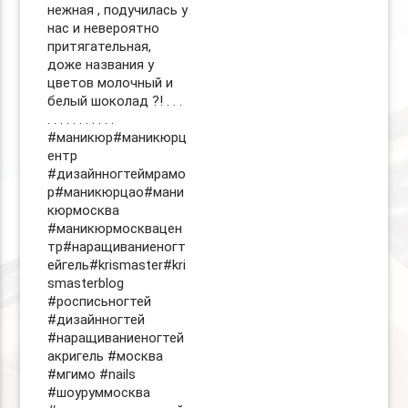
нежная , подучилась у
нас и невероятно
притягательная,
доже названия у
цветов молочный и
белый шоколад ?! . . .
. . . . . . . . . . .
#маникюр#маникюрц
ентр
#дизайнногтеймрамо
р#маникюрцао#мани
кюрмосква
#маникюрмосквацен
тр#наращиваниеногт
ейгель#krismaster#kri
smasterblog
#росписьногтей
#дизайнногтей
#наращиваниеногтей
акригель #москва
#мгимо #nails
#шоуруммосква