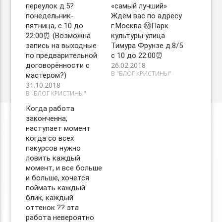
переулок д.5?
«самый лучший»
понедельник-
Ждём вас по адресу
пятница, с 10 до
г.Москва Ⓜ️Парк
22:00⏰ (Возможна
культуры улица
запись на выходные
Тимура Фрунзе д.8/5
по предварительной
с 10 до 22:00⏰
26.02.2018
договорённости с
В "БЛОГ КРИСТИНЫ"
мастером?)
31.10.2018
В "БЛОГ КРИСТИНЫ"
Когда работа
законченна,
наступает момент
когда со всех
пакурсов нужно
ловить каждый
момент, и все больше
и больше, хочется
поймать каждый
блик, каждый
оттенок ?? эта
работа невероятно