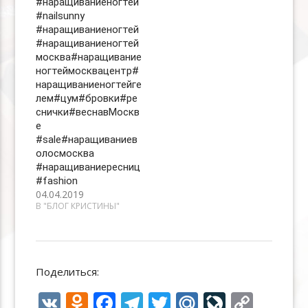
#наращиваниеногтей
#nailsunny
#наращиваниеногтей
#наращиваниеногтей
москва#наращивание
ногтеймосквацентр#
наращиваниеногтейге
лем#цум#бровки#ре
снички#веснавМоскв
е
#sale#наращиваниев
олосмосква
#наращиваниересниц
#fashion
04.04.2019
В "БЛОГ КРИСТИНЫ"
Поделиться:
V
O
F
T
T
M
Li
C