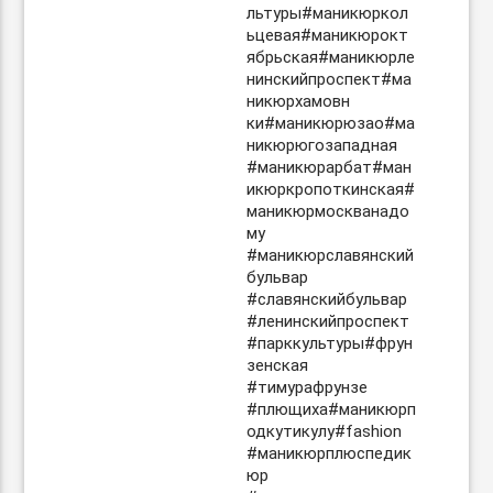
льтуры#маникюркол
ьцевая#маникюрокт
ябрьская#маникюрле
нинскийпроспект#ма
никюрхамовн
ки#маникюрюзао#ма
никюрюгозападная
#маникюрарбат#ман
икюркропоткинская#
маникюрмоскванадо
му
#маникюрславянский
бульвар
#славянскийбульвар
#ленинскийпроспект
#парккультуры#фрун
зенская
#тимурафрунзе
#плющиха#маникюрп
одкутикулу#fashion
#маникюрплюспедик
юр