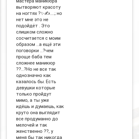
мастера маникюра
вытворяют красоту
на ногтях ?✨✍️…..; но
нет мне это не
подойдёт . Это
слишком сложно
сосчитается с моим
образом …а ещё эти
поговорки …?чем
проще баба тем
сложнее маникюр
??…?Но не все так
однозначно как
казалось бы. Есть
девушки которые
только пройдут
мимо, а ты уже
идёшь и думаешь, как
круто она выглядит
все продуманно до
мелочей и так
женственно ??, у
меня бы так никогда