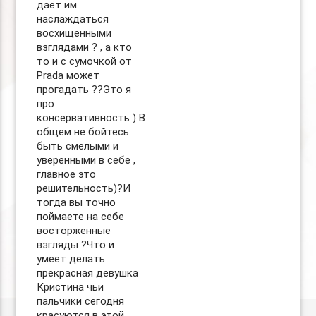
даёт им
наслаждаться
восхищенными
взглядами ? , а кто
то и с сумочкой от
Prada может
прогадать ??Это я
про
консервативность ) В
общем не бойтесь
быть смелыми и
уверенными в себе ,
главное это
решительность)?И
тогда вы точно
поймаете на себе
восторженные
взгляды ?Что и
умеет делать
прекрасная девушка
Кристина чьи
пальчики сегодня
красуются в этой