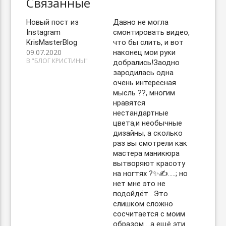
Связанные
Новый пост из
Давно не могла
Instagram
смонтировать видео,
KrisMasterBlog
что бы слить, и вот
09.07.2020
наконец мои руки
В "БЛОГ КРИСТИНЫ"
добрались!Заодно
зародилась одна
очень интересная
мысль ??, многим
нравятся
нестандартные
цвета,и необычные
дизайны, а сколько
раз вы смотрели как
мастера маникюра
вытворяют красоту
на ногтях ?✨✍️…..; но
нет мне это не
подойдёт . Это
слишком сложно
сосчитается с моим
образом …а ещё эти