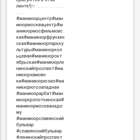
ленте!)✨ . . . . . . . . . . . . .
. . . .
#маникюрцентр#ман
икюрмосквацентр#м
аникюрмосфильмовс
кая#маникюрфрунзен
ская#маникюрпаркку
льтуры#маникюркол
ьцевая#маникюрокт
ябрьская#маникюрле
нинскийпроспект#ма
никюрхамовн
ки#маникюрюзао#ма
никюрюгозападная
#маникюрарбат#ман
икюркропоткинская#
маникюрмоскванадо
му
#маникюрславянский
бульвар
#славянскийбульвар
#ленинскийпроспект