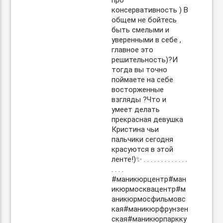
про
консервативность ) В
общем не бойтесь
быть смелыми и
уверенными в себе ,
главное это
решительность)?И
тогда вы точно
поймаете на себе
восторженные
взгляды ?Что и
умеет делать
прекрасная девушка
Кристина чьи
пальчики сегодня
красуются в этой
ленте!)✨ . . . . . . . . . . . . .
. . . .
#маникюрцентр#ман
икюрмосквацентр#м
аникюрмосфильмовс
кая#маникюрфрунзен
ская#маникюрпаркку