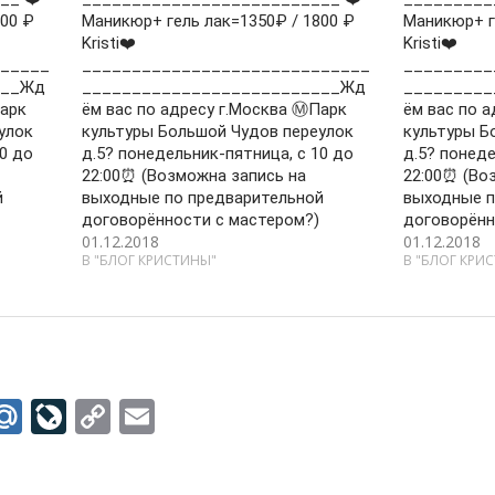
00 ₽
Маникюр+ гель лак=1350₽ / 1800 ₽
Маникюр+ г
Kristi❤️
Kristi❤️
_____
_____________________________
_________
___Жд
__________________________Жд
_________
Парк
ём вас по адресу г.Москва Ⓜ️Парк
ём вас по а
улок
культуры Большой Чудов переулок
культуры Б
0 до
д.5? понедельник-пятница, с 10 до
д.5? понеде
22:00⏰ (Возможна запись на
22:00⏰ (Во
й
выходные по предварительной
выходные п
договорённости с мастером?)
договорённ
01.12.2018
01.12.2018
В "БЛОГ КРИСТИНЫ"
В "БЛОГ КРИ
M
Li
C
E
w
ai
v
o
m
tt
l.
eJ
p
ai