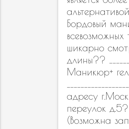
альтернативо
Бордовый маник
всевозможных 
шикарно смот
длины?? ________
Маникюр+ гель
________________
адресу г.Моск
переулок д.5
(Возможна зап