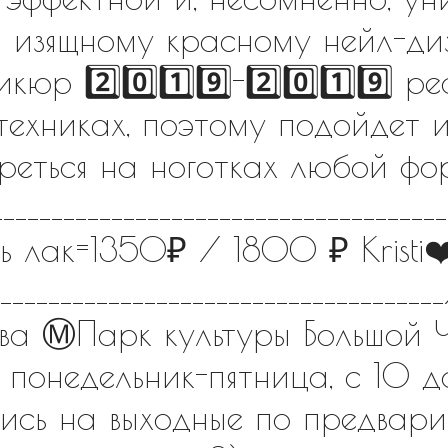
й изящному красному нейл-д
юр 2️⃣0️⃣1️⃣9️⃣-2️⃣0️⃣1️⃣9️⃣ р
техниках, поэтому подойдет 
реться на ноготках любой фо
___________________________________
 лак=1350₽ / 1800 ₽ Kristi❤
___________________________________
ва Ⓜ️Парк культуры Большой 
? понедельник-пятница, с 10
ись на выходные по предвари