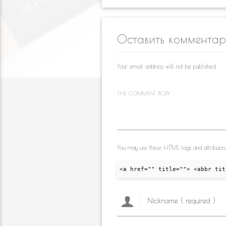
o
b
gr
e
kl
o
a
Оставить коммента
as
o
m
s
k
Your email address will not be published.
ni
ki
THE COMMENT BODY
You may use these HTML tags and attributes
<a href="" title=""> <abbr tit