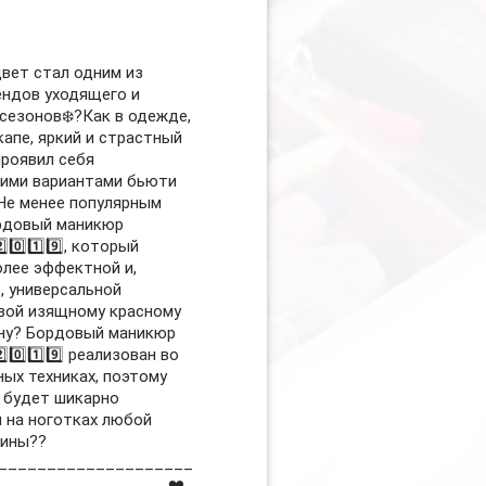
вет стал одним из
ендов уходящего и
сезонов❄️?Как в одежде,
капе, яркий и страстный
роявил себя
ими вариантами бьюти
Не менее популярным
рдовый маникюр
2️⃣0️⃣1️⃣9️⃣, который
олее эффектной и,
, универсальной
вой изящному красному
ну? Бордовый маникюр
2️⃣0️⃣1️⃣9️⃣ реализован во
ых техниках, поэтому
 будет шикарно
 на ноготках любой
лины??
____________________
_________________ ❤️