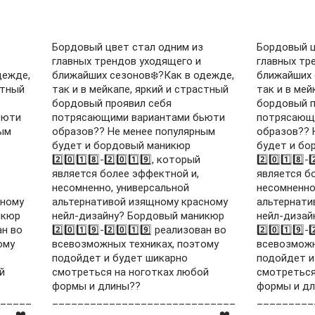
Бордовый цвет стал одним из
Бордовый ц
главных трендов уходящего и
главных тр
дежде,
ближайших сезонов❄️?Как в одежде,
ближайших 
стный
так и в мейкапе, яркий и страстный
так и в мей
бордовый проявил себя
бордовый п
ьюти
потрясающими вариантами бьюти
потрясающ
ым
образов?? Не менее популярным
образов?? 
будет и бордовый маникюр
будет и бо
2️⃣0️⃣1️⃣8️⃣-2️⃣0️⃣1️⃣9️⃣, который
2️⃣0️⃣1️⃣8️⃣-
является более эффектной и,
является б
несомненно, универсальной
несомненно
сному
альтернативой изящному красному
альтернати
икюр
нейл-дизайну? Бордовый маникюр
нейл-дизай
ан во
2️⃣0️⃣1️⃣9️⃣-2️⃣0️⃣1️⃣9️⃣ реализован во
2️⃣0️⃣1️⃣9️⃣-
ому
всевозможных техниках, поэтому
всевозможн
подойдет и будет шикарно
подойдет и
й
смотреться на ноготках любой
смотреться
формы и длины??
формы и д
_____
_____________________________
_________
__ ❤️
__________________________ ❤️
_________