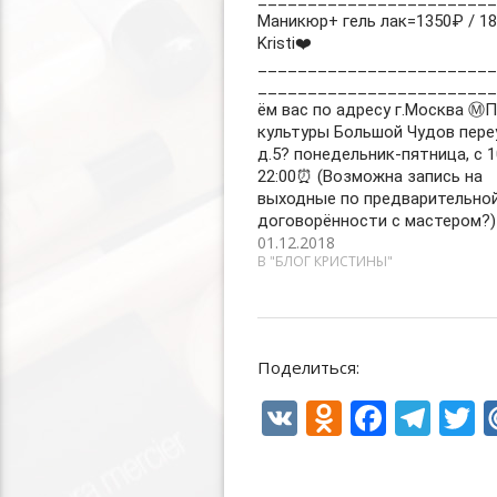
Маникюр+ гель лак=1350₽ / 18
Kristi❤️
________________________
_______________________
ём вас по адресу г.Москва Ⓜ️
культуры Большой Чудов пере
д.5? понедельник-пятница, с 1
22:00⏰ (Возможна запись на
выходные по предварительно
договорённости с мастером?)
01.12.2018
В "БЛОГ КРИСТИНЫ"
Поделиться:
V
O
F
T
T
K
d
ac
el
n
e
e
i