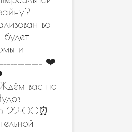
изайну?
еализован во
и будет
рмы и
____________ ❤️
️
____Ждём вас по
Чудов
 до 22:00⏰
тельной