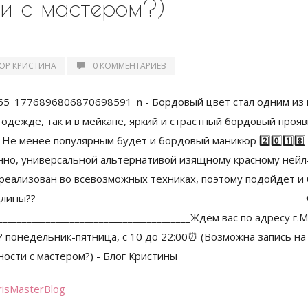
ти с мастером?)
ОР КРИСТИНА
0 КОММЕНТАРИЕВ
risMasterBlog