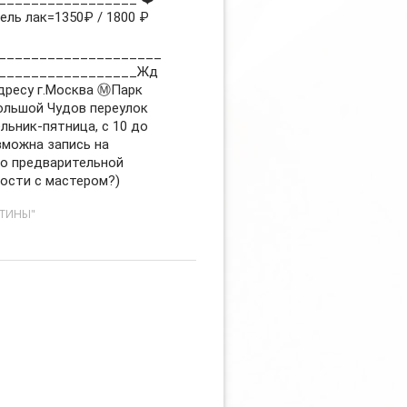
ель лак=1350₽ / 1800 ₽
____________________
_________________Жд
дресу г.Москва Ⓜ️Парк
ольшой Чудов переулок
льник-пятница, с 10 до
зможна запись на
о предварительной
ости с мастером?)
СТИНЫ"