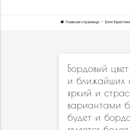
Главная страница
Блог Кристи
Бордовый цвет
и ближайших с
яркий и стра
вариантами б
будет и бордов
является боле