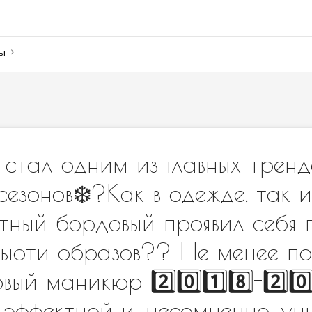
ны
 стал одним из главных тренд
езонов❄️?Как в одежде, так и
стный бордовый проявил себя
ьюти образов?? Не менее п
ый маникюр 2️⃣0️⃣1️⃣8️⃣-2️⃣0️⃣
е эффектной и, несомненно, у