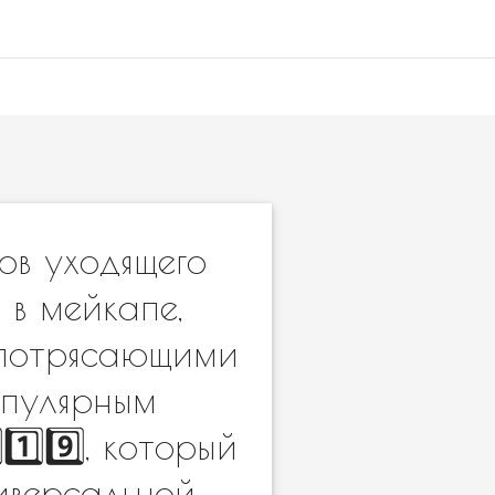
ов уходящего
 в мейкапе,
 потрясающими
опулярным
1️⃣9️⃣, который
ниверсальной