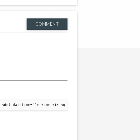
COMMENT
 <del datetime=""> <em> <i> <q cite=""> <strike> <strong>