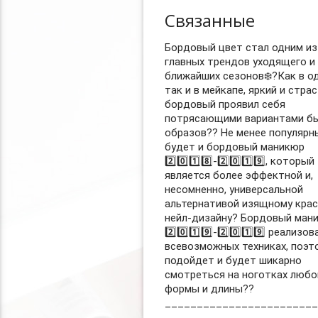
Связанные
Бордовый цвет стал одним из
главных трендов уходящего и
ближайших сезонов❄️?Как в о
так и в мейкапе, яркий и стра
бордовый проявил себя
потрясающими вариантами б
образов?? Не менее популярн
будет и бордовый маникюр
2️⃣0️⃣1️⃣8️⃣-2️⃣0️⃣1️⃣9️⃣, который
является более эффектной и,
несомненно, универсальной
альтернативой изящному кра
нейл-дизайну? Бордовый ман
2️⃣0️⃣1️⃣9️⃣-2️⃣0️⃣1️⃣9️⃣ реализов
всевозможных техниках, поэт
подойдет и будет шикарно
смотреться на ноготках любо
формы и длины??
________________________
________________________