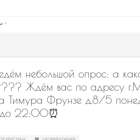
ны
едём небольшой опрос: а ка
???? Ждём вас по адресу г.
ца Тимура Фрунзе д.8/5 поне
0 до 22:00⏰
ОР КРИСТИНА
0 КОММЕНТАРИЕВ