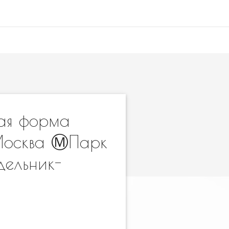
кая форма
Москва Ⓜ️Парк
дельник-