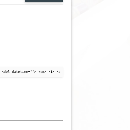
 <del datetime=""> <em> <i> <q cite=""> <strike> <strong>