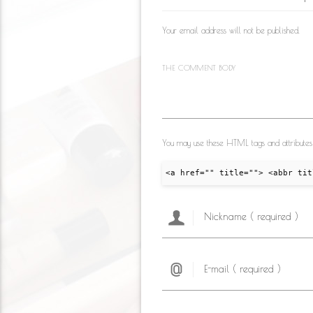
as
o
m
s
k
Your email address will not be published.
ni
ki
THE COMMENT BODY
You may use these HTML tags and attributes
<a href="" title=""> <abbr tit