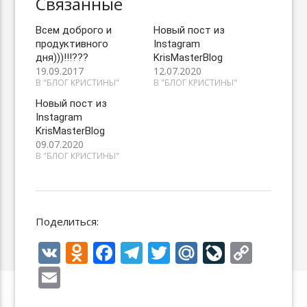
Связанные
Всем доброго и
Новый пост из
продуктивного
Instagram
дня)))!!!???
KrisMasterBlog
19.09.2017
12.07.2020
В "БЛОГ КРИСТИНЫ"
В "БЛОГ КРИСТИНЫ"
Новый пост из
Instagram
KrisMasterBlog
09.07.2020
В "БЛОГ КРИСТИНЫ"
Поделиться:
V
O
F
T
T
M
Li
C
K
d
ac
el
w
ai
v
o
E
n
e
e
itt
l.
eJ
p
m