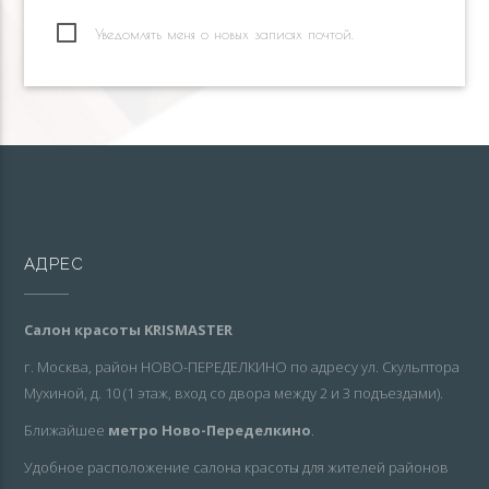
Уведомлять меня о новых записях почтой.
АДРЕС
Салон красоты KRISMASTER
г. Москва, район НОВО-ПЕРЕДЕЛКИНО по адресу ул. Скульптора
Мухиной, д. 10 (1 этаж, вход со двора между 2 и 3 подъездами).
Ближайшее
метро Ново-Переделкино
.
Удобное расположение салона красоты для жителей районов