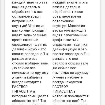
каждый знал что эта
каждый знал что эта
важная деталь в
важная деталь в
обработке т к все
обработке т к все
остальное время
остальное время
потраченное
потраченное
впустую! Многие из
впустую! Многие из
вас ко мне приходят
вас ко мне приходят
видят запакованные
видят запакованные
крафт пакеты и
крафт пакеты и
спрашивают где я их
спрашивают где я их
дезинфицирую и это
дезинфицирую и это
вполне оправдано.Т к
вполне оправдано.Т к
раньше это все
раньше это все
стояло в общем зале
стояло в общем зале
,но сейчас все
,но сейчас все
немножко по другому
немножко по другому
,у меня в кабинете
,у меня в кабинете
всегда находится
всегда находится
РАСТВОР
РАСТВОР
ГИГАСЕПТА в
ГИГАСЕПТА в
который помещается
который помещается
абсолютно все? Так
абсолютно все? Так