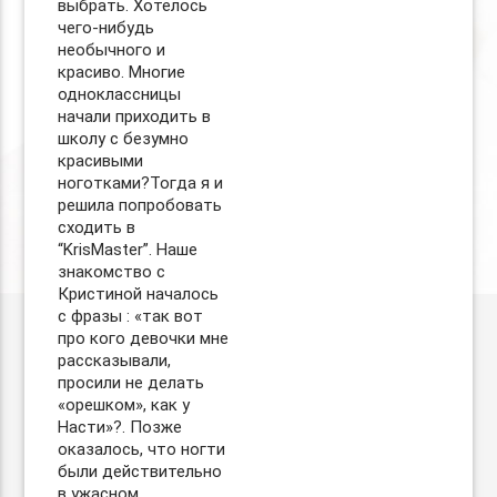
выбрать. Хотелось
чего-нибудь
необычного и
красиво. Многие
одноклассницы
начали приходить в
школу с безумно
красивыми
ноготками?Тогда я и
решила попробовать
сходить в
“KrisMaster”. Наше
знакомство с
Кристиной началось
с фразы : «так вот
про кого девочки мне
рассказывали,
просили не делать
«орешком», как у
Насти»?. Позже
оказалось, что ногти
были действительно
в ужасном