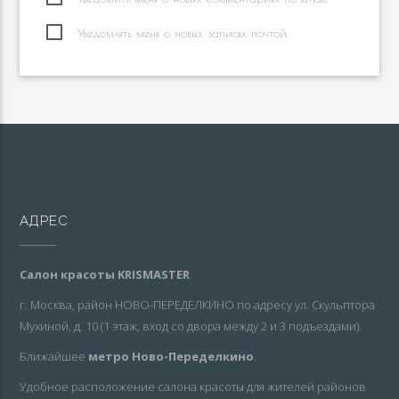
Уведомлять меня о новых записях почтой.
АДРЕС
Салон красоты KRISMASTER
г. Москва, район НОВО-ПЕРЕДЕЛКИНО по адресу ул. Скульптора
Мухиной, д. 10 (1 этаж, вход со двора между 2 и 3 подъездами).
Ближайшее
метро Ново-Переделкино
.
Удобное расположение салона красоты для жителей районов