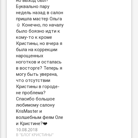
но выход был?
Буквально пару
недель назад в салон
пришла мастер Ольга
☺️ Конечно, по началу
было боязно идти к
кому-то к кроме
Кристины, но вчера я
была на коррекции
нарощенных
ноготков и осталась
в восторге? Теперь я
могу быть уверена,
что отсутствии
Кристины в городе-
не проблема?
Спасибо большое
любимому салону
KrisMaster и
волшебным феям Оле
и Кристине?❤️
10.08.2018
В "БЛОГ КРИСТИНЫ"