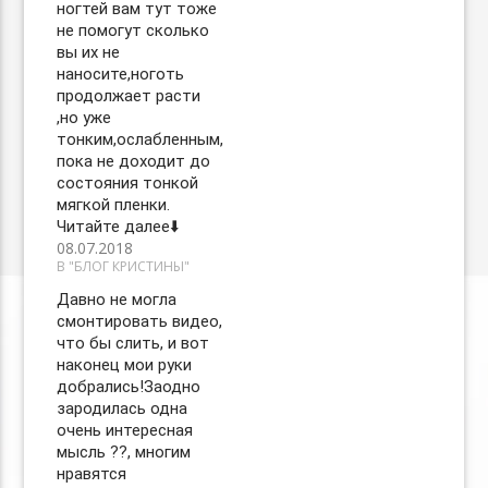
ногтей вам тут тоже
не помогут сколько
вы их не
наносите,ноготь
продолжает расти
,но уже
тонким,ослабленным,
пока не доходит до
состояния тонкой
мягкой пленки.
Читайте далее⬇️
08.07.2018
В "БЛОГ КРИСТИНЫ"
Давно не могла
смонтировать видео,
что бы слить, и вот
наконец мои руки
добрались!Заодно
зародилась одна
очень интересная
мысль ??, многим
нравятся