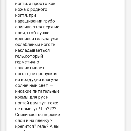
ногти, а просто как
кожа с родного
ногтя, при
наращивании грубо
спиливаются верхние
слои,чтоб лучше
крепился гель,на уже
ослабленый ноготь
накладываеться
гель,который
герметично
запечатывает
ноготь,не пропуская
ни воздух,ни влагу,ни
солнечный свет —
никакие питательные
кремы для рук и
ногтей вам тут тоже
не помогут Что????
Спиливаются верхние
слои и на пленку ?
крепится? гель? А вы