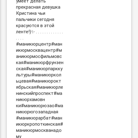
умеет делать
прекрасная девушка
Кристина чьи
пальчики сегодня
красуются в этой
ленте!)✨ . . . . . . . . . . . . .
. . . .
#маникюрцентр#ман
икюрмосквацентр#м
аникюрмосфильмовс
кая#маникюрфрунзен
ская#маникюрпаркку
льтуры#маникюркол
ьцевая#маникюрокт
ябрьская#маникюрле
нинскийпроспект#ма
никюрхамовн
ки#маникюрюзао#ма
никюрюгозападная
#маникюрарбат#ман
икюркропоткинская#
маникюрмоскванадо
му