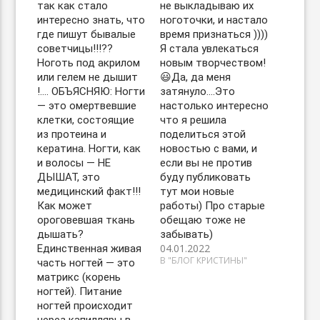
так как стало
не выкладываю их
интересно знать, что
ноготочки, и настало
где пишут бывалые
время признаться ))))
советчицы!!!??
Я стала увлекаться
Ноготь под акрилом
новым творчеством!
или гелем не дышит
😃Да, да меня
!…. ОБЪЯСНЯЮ: Ногти
затянуло….Это
— это омертвевшие
настолько интересно
клетки, состоящие
что я решила
из протеина и
поделиться этой
кератина. Ногти, как
новостью с вами, и
и волосы — НЕ
если вы не против
ДЫШАТ, это
буду публиковать
медицинский факт!!!
тут мои новые
Как может
работы) Про старые
ороговевшая ткань
обещаю тоже не
дышать?
забывать)
04.01.2022
Единственная живая
В "БЛОГ КРИСТИНЫ"
часть ногтей — это
матрикс (корень
ногтей). Питание
ногтей происходит