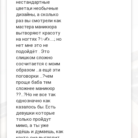
нестандартные
цвета,и необычные
дизайны, а сколько
раз вы смотрели как
мастера маникюра
вытворяют красоту
на ногтях ?✨✍️…..; но
нет мне это не
подойдёт . Это
слишком сложно
сосчитается с моим
образом …а ещё эти
поговорки …?чем
проще баба тем
сложнее маникюр
??…?Но не все так
однозначно как
казалось бы. Есть
девушки которые
только пройдут
мимо, а ты уже
идёшь и думаешь, как
круто она выглядит