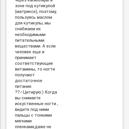
через капилляры в
зоне под кутикулой
(матриксе), поэтому,
пользуясь маслом
для кутикулы, мы
снабжаем их
необходимыми
питательными
веществами. А если
человек еще и
принимает
соответствующие
витамины, то ногти
получают
достаточное
питание.
??‍♂Цитирую:) Когда
вы снимаете
искуственные ногти ,
видите под ними
пальцы с тонкими
мягкими
пленками,даже не