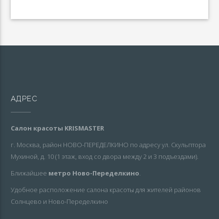
АДРЕС
Салон красоты KRISMASTER
г. Москва, район НОВО-ПЕРЕДЕЛКИНО по адресу ул. Скульптора
Мухиной, д. 10 (1 этаж, вход со двора между 2 и 3 подъездами).
Ближайшее
метро Ново-Переделкино
.
Удобное расположение салона красоты для жителей районов
Солнцево и Ново-Переделкино