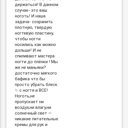
держаться! В данном
случае- это ваш
ноготь! И наша
задача- сохранить
плотную, твёрдую
ногтевую пластину,
чтобы ногти
носились как можно
дольше! И не
спиливают мастера
ногти до плёнки ! Мы
же не маньяки?
достаточно мягкого
бафика что бы
просто убрать блеск
✨ с ногтя и ВСЕ!
Ноготь,не
пропускает ни
воздух,ни влагу,ни
солнечный свет —
никакие питательные
кремы для рук и