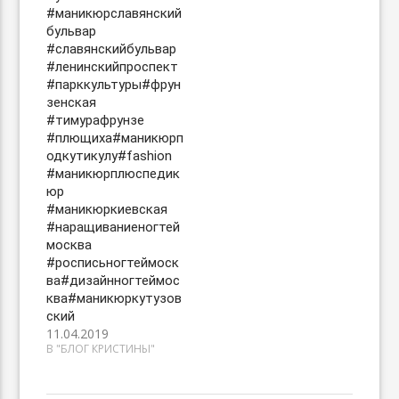
#маникюрславянский
бульвар
#славянскийбульвар
#ленинскийпроспект
#парккультуры#фрун
зенская
#тимурафрунзе
#плющиха#маникюрп
одкутикулу#fashion
#маникюрплюспедик
юр
#маникюркиевская
#наращиваниеногтей
москва
#росписьногтеймоск
ва#дизайнногтеймос
ква#маникюркутузов
ский
11.04.2019
В "БЛОГ КРИСТИНЫ"