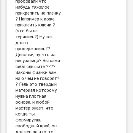
пробовали что
нибудь тяжелое ,
прикрепить на плёнку
? Например к коже
приклеить ключи ?
(что бы не
терялись?) Ну как
долго
продержались??
Девочки, ну, что за
несуразица? Вы сами
себя слышите ????
Законы физики вам
ни о чем не говорят?
? Гель это твёрдый
материал которому
нужна плотная
основа, и любой
мастер знает, что
когда ты
формируешь
свободный край, он
должен за что-то