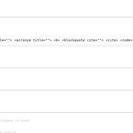
:
le=""> <acronym title=""> <b> <blockquote cite=""> <cite> <code>
тариях по email.
ях почтой.