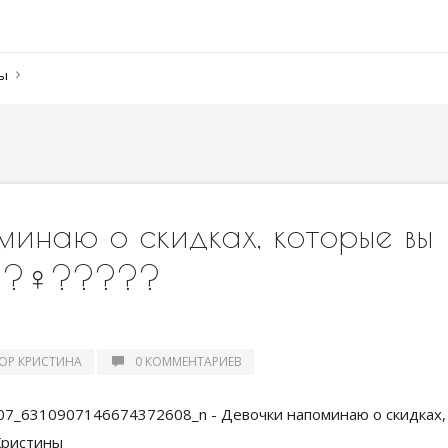
ны
инаю о скидках, которые вы 
)??‍♀️?????
ОР КРИСТИНА
0 КОММЕНТАРИЕВ