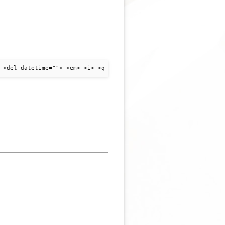
 <del datetime=""> <em> <i> <q cite=""> <strike> <strong>