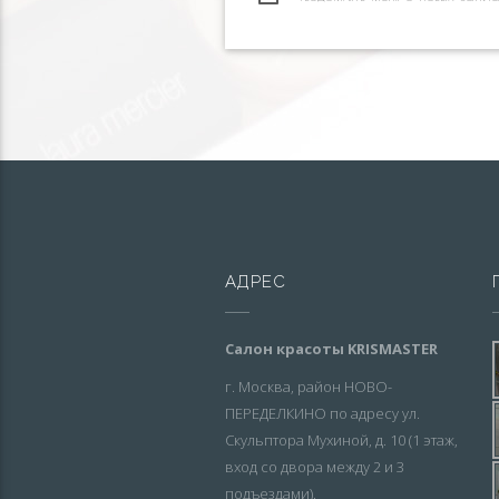
АДРЕС
Салон красоты KRISMASTER
г. Москва, район НОВО-
ПЕРЕДЕЛКИНО по адресу ул.
Скульптора Мухиной, д. 10 (1 этаж,
вход со двора между 2 и 3
подъездами).