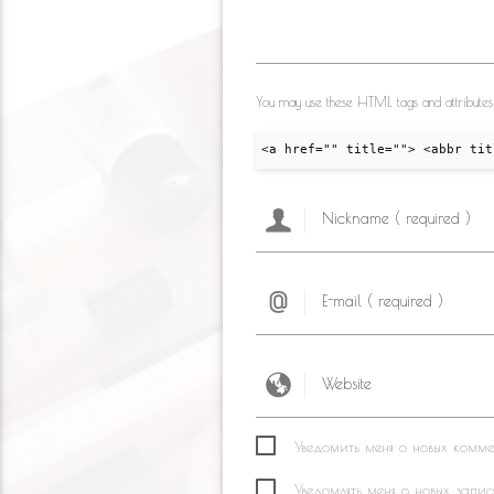
You may use these HTML tags and attributes
<a href="" title=""> <abbr tit
Уведомить меня о новых коммен
Уведомлять меня о новых запис