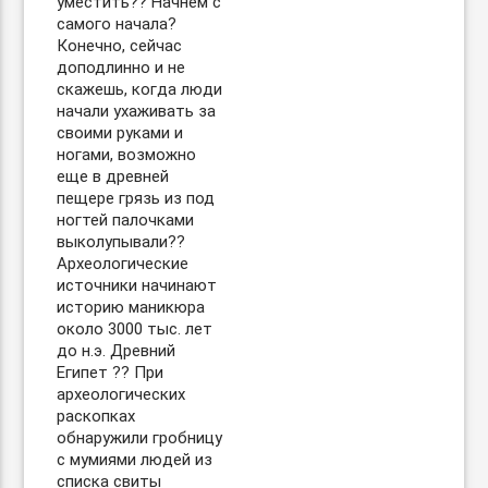
уместить?? Начнем с
самого начала?
Конечно, сейчас
доподлинно и не
скажешь, когда люди
начали ухаживать за
своими руками и
ногами, возможно
еще в древней
пещере грязь из под
ногтей палочками
выколупывали??
Археологические
источники начинают
историю маникюра
около 3000 тыс. лет
до н.э. Древний
Египет ?? При
археологических
раскопках
обнаружили гробницу
с мумиями людей из
списка свиты