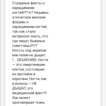
Страшные факты о
наращивании
ногтей!??☠? Недавно
я почитала женские
форумы о
наращивании ногтей,
так как стало
интересно знать, что
где пишут бывалые
советчицы!!!??
Ноготь под акрилом
или гелем не дышит
!…. ОБЪЯСНЯЮ: Ногти
— это омертвевшие
клетки, состоящие
из протеина и
кератина. Ногти, как
и волосы — НЕ
ДЫШАТ, это
медицинский факт!!!
Как может
ороговевшая ткань