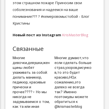
Новый пост из Instagram
KrisMasterBlog
Связанные
Многие
Многие думают,что
девочки,девушки,жен
если сделать больше
щины любят
страз,узоров,рисунко
ухаживать за собой:
в,то это будет
делать маникюр,
красиво,НО,к
педикюр, красивые
сожалению,это
прически и
далеко не всегда
прочее????‍♀️ Но мы
так? Именно
никогда не
поэтому,вы можете
задумываемся о том,
обратиться к
как та или иная
@krismasterblog