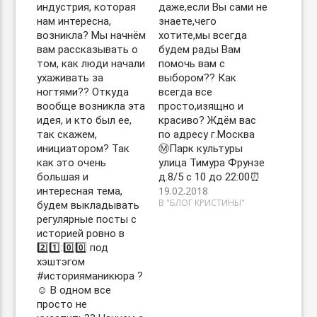
индустрия, которая
даже,если Вы сами не
нам интересна,
знаете,чего
возникла? Мы начнём
хотите,мы всегда
вам рассказывать о
будем рады Вам
том, как люди начали
помочь вам с
ухаживать за
выбором?? Как
ногтями?? Откуда
всегда все
вообще возникла эта
просто,изящно и
идея, и кто был ее,
красиво? Ждём вас
так скажем,
по адресу г.Москва
инициатором? Так
Ⓜ️Парк культуры
как это очень
улица Тимура Фрунзе
большая и
д.8/5 с 10 до 22:00⏰
19.02.2018
интересная тема,
В "БЛОГ КРИСТИНЫ"
будем выкладывать
регулярные посты с
историей ровно в
2️⃣1️⃣:0️⃣0️⃣ под
хэштэгом
#историяманикюра ?
☺️ В одном все
просто не