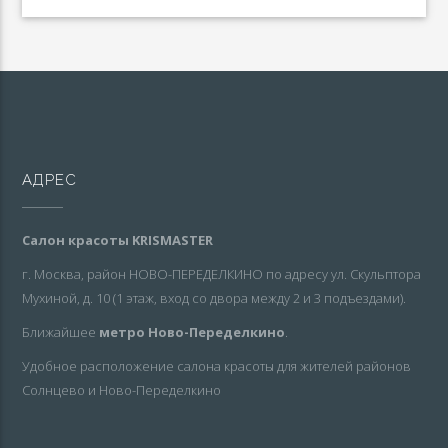
АДРЕС
Салон красоты KRISMASTER
г. Москва, район НОВО-ПЕРЕДЕЛКИНО по адресу ул. Скульптора
Мухиной, д. 10 (1 этаж, вход со двора между 2 и 3 подъездами).
Ближайшее
метро Ново-Переделкино
.
Удобное расположение салона красоты для жителей районов
Солнцево и Ново-Переделкино