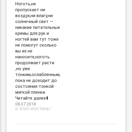
Ноготь,не
пропускает ни
воздух,ни влагу,ни
солнечный свет —
никакие питательные
кремы для рук и
ногтей вам тут тоже
не помогут сколько
вы их не
наносите,ноготь
продолжает расти
,но уже
тонким,ослабленным,
пока не доходит до
состояния тонкой
мягкой пленки.
Читайте далее⬇️
08.07.2018
В "БЛОГ КРИСТИНЫ"