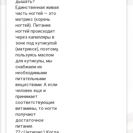
дышать?
Единственная живая
часть ногтей — это
матрикс (корень
ногтей). Питание
ногтей происходит
через капилляры в
зоне под кутикулой
(матриксе), поэтому,
пользуясь маслом
для кутикулы, мы
снабжаем их
необходимыми
питательными
веществами. А если
человек еще и
принимает
соответствующие
витамины, то ногти
получают
достаточное
питание.
??‍♂Цитирую:) Когда