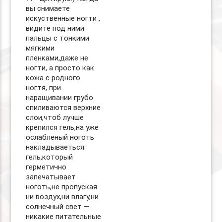
вы снимаете
искуственные ногти ,
видите под ними
пальцы с тонкими
мягкими
пленками,даже не
ногти, а просто как
кожа с родного
ногтя, при
наращивании грубо
спиливаются верхние
слои,чтоб лучше
крепился гель,на уже
ослабленый ноготь
накладываеться
гель,который
герметично
запечатывает
ноготь,не пропуская
ни воздух,ни влагу,ни
солнечный свет —
никакие питательные