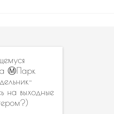
щемуся
ва Ⓜ️Парк
дельник-
ь на выходные
тером?)