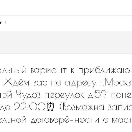
ны
альный вариант к приближаю
 Ждём вас по адресу г.Моск
шой Чудов переулок д.5? поне
0 до 22:00⏰ (Возможна запис
ельной договорённости с мас