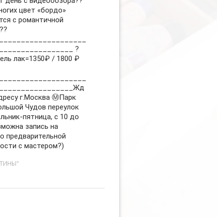
т день с видеообзора??
ногих цвет «бордо»
тся с романтичной
??
____________________
_________________ ?
ель лак=1350₽ / 1800 ₽
____________________
_________________Жд
дресу г.Москва Ⓜ️Парк
ольшой Чудов переулок
льник-пятница, с 10 до
зможна запись на
о предварительной
ости с мастером?)
СТИНЫ"