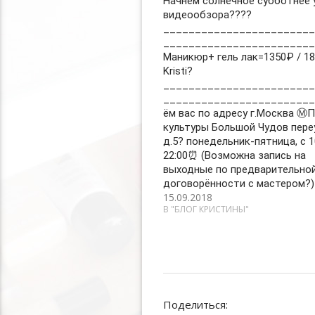
Начнём солнечное субботнее 
видеообзора????
________________________
________________________
Маникюр+ гель лак=1350₽ / 18
Kristi?
________________________
_______________________
ём вас по адресу г.Москва Ⓜ️
культуры Большой Чудов пере
д.5? понедельник-пятница, с 1
22:00⏰ (Возможна запись на
выходные по предварительно
договорённости с мастером?)
15.09.2018
В "БЛОГ КРИСТИНЫ"
Поделиться: