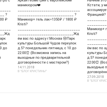
утро с
Яркая геометрия с европейским
Начнём это
маникюром❤️
Кстати, у м
_____
_____________________________
ассоциируе
__ ?
__________________________ ?
Францией? 
00 ₽
Маникюр+ гель лак=1350₽ / 1800 ₽
_________
Kristi?
_________
_____
_____________________________
Маникюр+ г
___Жд
__________________________Жд
Kristi?
Парк
ём вас по адресу г.Москва Ⓜ️Парк
_________
улок
культуры Большой Чудов переулок
_________
0 до
д.5? понедельник-пятница, с 10 до
ём вас по а
22:00⏰ (Возможна запись на
культуры Б
й
выходные по предварительной
д.5? понеде
договорённости с мастером?)
22:00⏰ (Во
14.11.2018
выходные п
В "БЛОГ КРИСТИНЫ"
договорённ
27.09.2018
В "БЛОГ КРИ