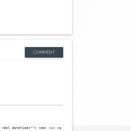
COMMENT
 <del datetime=""> <em> <i> <q cite=""> <strike> <strong>