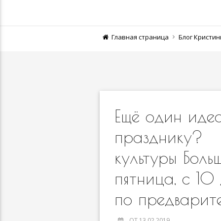
Главная страница
Блог Кристи
Ещё один иде
празднику? ⠀
культуры Боль
пятница, с 1
по предварит
ОТ 13.02.2019