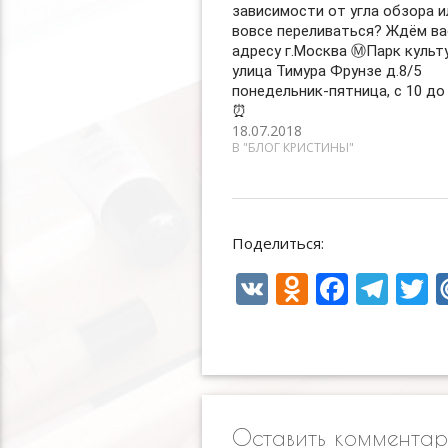
зависимости от угла обзора и
вовсе переливаться? Ждём ва
адресу г.Москва Ⓜ️Парк культ
улица Тимура Фрунзе д.8/5
понедельник-пятница, с 10 до 
⏰
18.07.2018
В "БЛОГ КРИСТИНЫ"
Поделиться:
V
O
F
T
T
K
d
ac
el
n
e
e
i
o
b
gr
e
kl
o
a
Оставить коммента