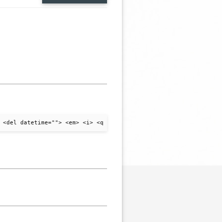
 <del datetime=""> <em> <i> <q cite=""> <strike> <strong>