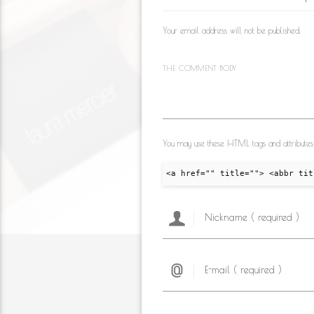
as
o
m
s
k
Your email address will not be published.
ni
ki
THE COMMENT BODY
You may use these HTML tags and attributes
<a href="" title=""> <abbr tit