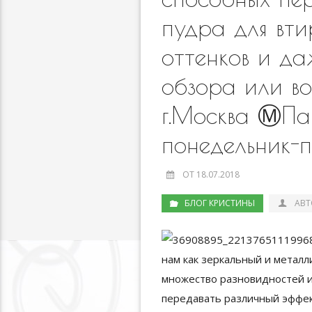
пудра для вти
оттенков и да
обзора или во
г.Москва Ⓜ️П
понедельник-
ОТ 18.07.2018
БЛОГ КРИСТИНЫ
АВТ