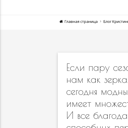
Главная страница
Блог Кристи
Если пару сез
нам как зерка
сегодня модн
имеет множес
И все благода
способных пе