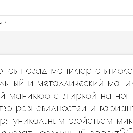
ны
онов назад маникюр с втирк
льный и металлический мани
ый маникюр с втиркой на ног
тво разновидностей и вариан
ря уникальным свойствам мик
редавать различный эффект?