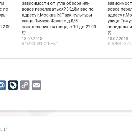
ли
зависимости от угла обзора или
зависимост
с по
вовсе переливаться? Ждём вас по
вовсе пере
уры
адресу г.Москва Ⓜ️Парк культуры
адресу г.М
улица Тимура Фрунзе д.8/5
улица Тиму
22:00
понедельник-пятница, с 10 до 22:00
понедельник
⏰
⏰
18.07.2018
18.07.2018
В "БЛОГ КРИСТИНЫ"
В "БЛОГ КРИ
M
Li
C
E
w
ai
v
o
m
tt
l.
eJ
p
ai
r
R
o
y
l
u
u
Li
рий