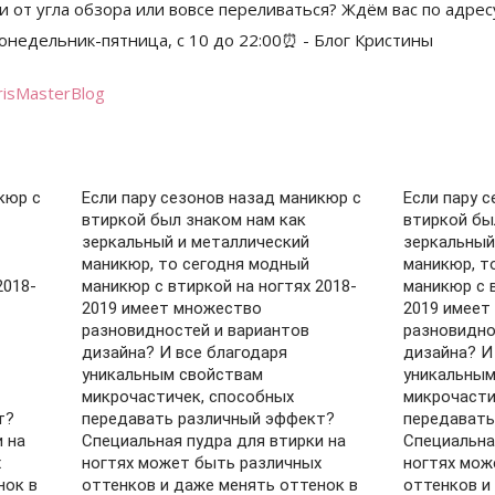
risMasterBlog
кюр с
Если пару сезонов назад маникюр с
Если пару 
втиркой был знаком нам как
втиркой бы
зеркальный и металлический
зеркальный
маникюр, то сегодня модный
маникюр, т
2018-
маникюр с втиркой на ногтях 2018-
маникюр с в
2019 имеет множество
2019 имеет
разновидностей и вариантов
разновидно
дизайна? И все благодаря
дизайна? И
уникальным свойствам
уникальным
микрочастичек, способных
микрочасти
т?
передавать различный эффект?
передавать
 на
Специальная пудра для втирки на
Специальна
х
ногтях может быть различных
ногтях мож
нок в
оттенков и даже менять оттенок в
оттенков и