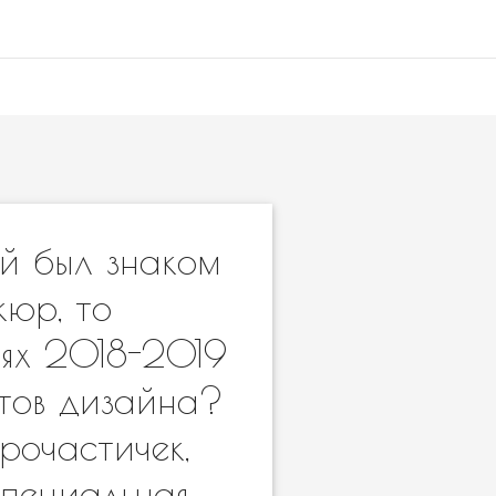
ой был знаком
кюр, то
тях 2018-2019
тов дизайна?
рочастичек,
Специальная