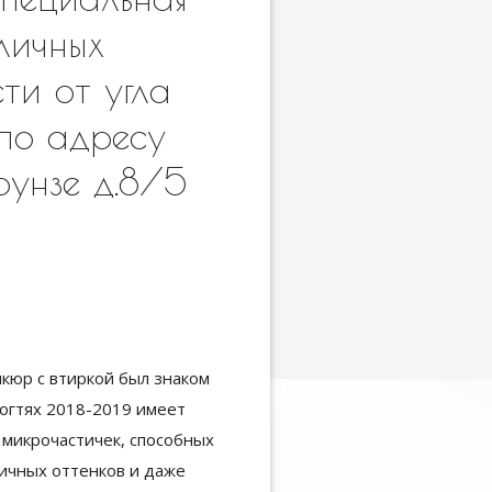
личных
ти от угла
 по адресу
рунзе д.8/5