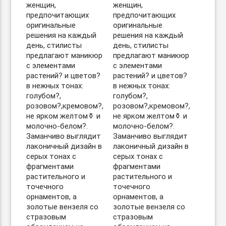
женщин,
женщин,
предпочитающих
предпочитающих
оригинальные
оригинальные
решения на каждый
решения на каждый
день, стилисты
день, стилисты
предлагают маникюр
предлагают маникюр
с элементами
с элементами
растений? и цветов?
растений? и цветов?
в нежных тонах:
в нежных тонах:
голубом?,
голубом?,
розовом?,кремовом?,
розовом?,кремовом?,
не ярком желтом⚱️ и
не ярком желтом⚱️ и
молочно-белом?.
молочно-белом?.
Заманчиво выглядит
Заманчиво выглядит
лаконичный дизайн в
лаконичный дизайн в
серых тонах с
серых тонах с
фрагментами
фрагментами
растительного и
растительного и
точечного
точечного
орнаментов, а
орнаментов, а
золотые вензеля со
золотые вензеля со
стразовым
стразовым