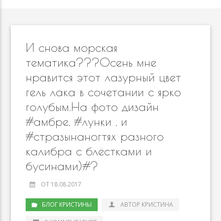
И снова морская
тематика???Осень мне
нравится этот лазурный цвет
гель лака в сочетании с ярко
голубым.На фото дизайн
#амбре, #лунки , и
#стразынаногтях разного
калибра с блёстками и
бусинами)#?
ОТ 18.08.2017
БЛОГ КРИСТИНЫ
АВТОР КРИСТИНА