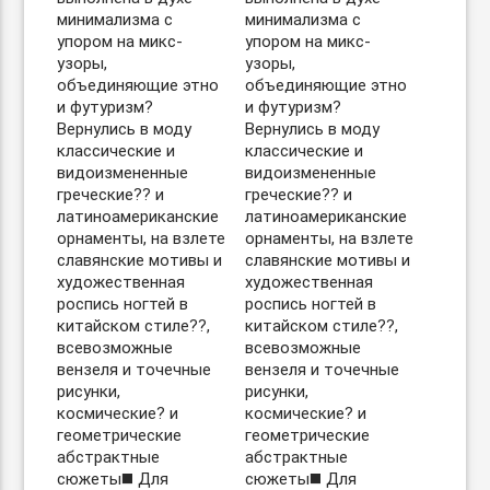
минимализма с
минимализма с
упором на микс-
упором на микс-
узоры,
узоры,
объединяющие этно
объединяющие этно
и футуризм?
и футуризм?
Вернулись в моду
Вернулись в моду
классические и
классические и
видоизмененные
видоизмененные
греческие?? и
греческие?? и
латиноамериканские
латиноамериканские
орнаменты, на взлете
орнаменты, на взлете
славянские мотивы и
славянские мотивы и
художественная
художественная
роспись ногтей в
роспись ногтей в
китайском стиле??,
китайском стиле??,
всевозможные
всевозможные
вензеля и точечные
вензеля и точечные
рисунки,
рисунки,
космические? и
космические? и
геометрические
геометрические
абстрактные
абстрактные
сюжеты◼️ Для
сюжеты◼️ Для