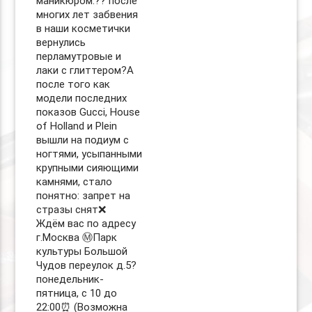
маникюром:?? после
многих лет забвения
в наши косметички
вернулись
перламутровые и
лаки с глиттером?А
после того как
модели последних
показов Gucci, House
of Holland и Plein
вышли на подиум с
ногтями, усыпанными
крупными сияющими
камнями, стало
понятно: запрет на
стразы снят❌ ⠀
Ждём вас по адресу
г.Москва Ⓜ️Парк
культуры Большой
Чудов переулок д.5?
понедельник-
пятница, с 10 до
22:00⏰ (Возможна