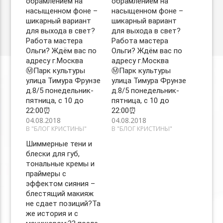
обрамлением на
обрамлением на
насыщенном фоне –
насыщенном фоне –
шикарный вариант
шикарный вариант
для выхода в свет?
для выхода в свет?
Работа мастера
Работа мастера
Ольги? Ждём вас по
Ольги? Ждём вас по
адресу г.Москва
адресу г.Москва
Ⓜ️Парк культуры
Ⓜ️Парк культуры
улица Тимура Фрунзе
улица Тимура Фрунзе
д.8/5 понедельник-
д.8/5 понедельник-
пятница, с 10 до
пятница, с 10 до
22:00⏰
22:00⏰
04.08.2018
04.08.2018
В "БЛОГ КРИСТИНЫ"
В "БЛОГ КРИСТИНЫ"
Шиммерные тени и
блески для губ,
тональные кремы и
праймеры с
эффектом сияния –
блестящий макияж
не сдает позиций?Та
же история и с