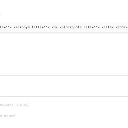
:
le=""> <acronym title=""> <b> <blockquote cite=""> <cite> <code>
тариях по email.
ях почтой.