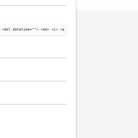
 <del datetime=""> <em> <i> <q cite=""> <strike> <strong>