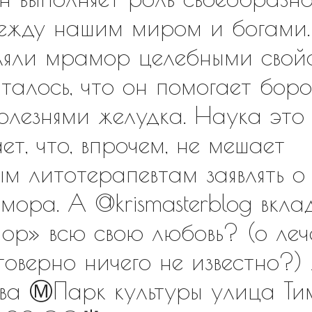
ежду нашим миром и богами. 
ляли мрамор целебными свойс
италось, что он помогает боро
олезнями желудка. Наука это
ет, что, впрочем, не мешает
м литотерапевтам заявлять о
мора. А @krismasterblog вкла
ор» всю свою любовь? (о леч
товерно ничего не известно?)
ква Ⓜ️Парк культуры улица Т