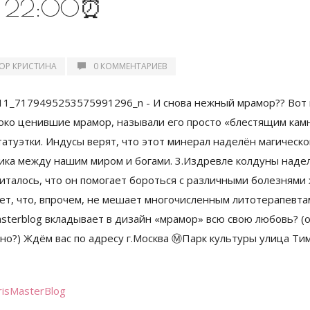
до 22:00⏰
ОР КРИСТИНА
0 КОММЕНТАРИЕВ
risMasterBlog