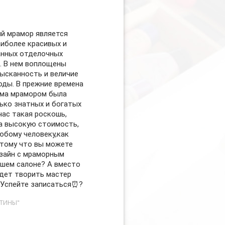
й мрамор является
аиболее красивых и
анных отделочных
. В нем воплощены
зысканность и величие
оды. В прежние времена
ма мрамором была
ько знатных и богатых
час такая роскошь,
а высокую стоимость,
юбому человеку,как
тому что вы можете
зайн с мраморным
ашем салоне? А вместо
дет творить мастер
 Успейте записаться⏰?
СТИНЫ"