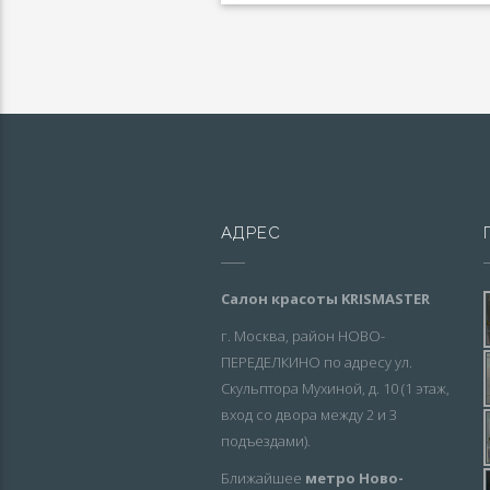
АДРЕС
Салон красоты KRISMASTER
г. Москва, район НОВО-
ПЕРЕДЕЛКИНО по адресу ул.
Скульптора Мухиной, д. 10 (1 этаж,
вход со двора между 2 и 3
подъездами).
Ближайшее
метро Ново-