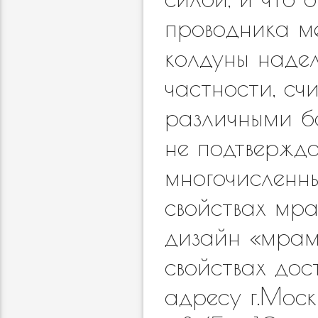
проводника м
колдуны наде
частности, сч
различными б
не подтвержда
многочисленны
свойствах мра
дизайн «мрам
свойствах дос
адресу г.Мос