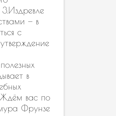
3.Издревле
твами — в
ться с
 утверждение
 полезных
дывает в
ебных
 Ждём вас по
имура Фрунзе