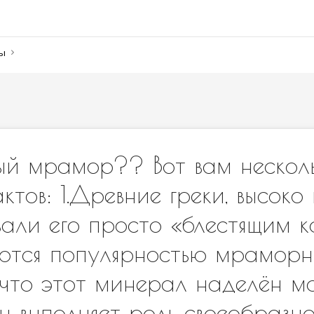
ны
ый мрамор?? Вот вам нескол
ктов: 1.Древние греки, высоко
али его просто «блестящим к
ются популярностью мраморны
 что этот минерал наделён м
он выполняет роль своеобразно