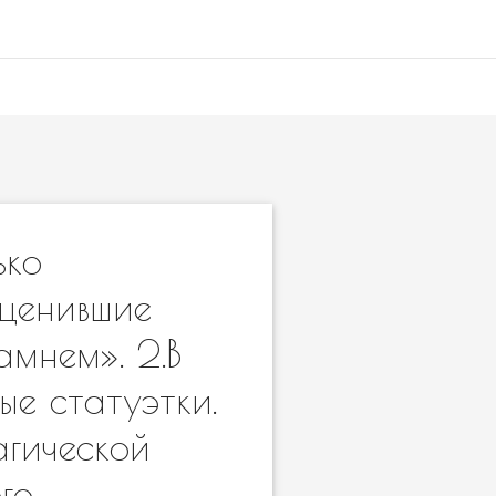
ько
 ценившие
амнем». 2.В
е статуэтки.
агической
го