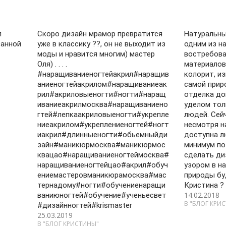
п
Скоро дизайн мрамор превратится
Натуральны
ванной
уже в классику ??, он не выходит из
одним из н
моды и нравится многим) мастер
востребов
Оля) . . . .
материалов
#наращиваниеногтейакрил#наращив
колорит, и
аниеногтейакрилом#наращиваниеак
самой прир
рил#акриловыеногти#ногти#наращ
отделка до
иваниеакрилмосква#наращиваниено
уделом тол
гтей#лепкаакриловыеногти#укрепле
людей. Сей
ниеакрилом#укреплениеногтей#ногт
несмотря н
иакрил#длинныеногти#обьемныйди
доступна л
зайн#маникюрмосква#маникюрмос
минимум по
квацао#наращиваниеногтеймосква#
сделать ди
наращиваниеногтейцао#акрил#обуч
узором в н
ениемастеровманикюрамосква#мас
природы бу
тернадому#ногти#обучениенаращи
Кристина ?
14.02.2018
ваниюногтей#обучение#ученьесвет
В "БЛОГ КРИ
#дизайнногтей#krismaster
25.03.2019
В "БЛОГ КРИСТИНЫ"