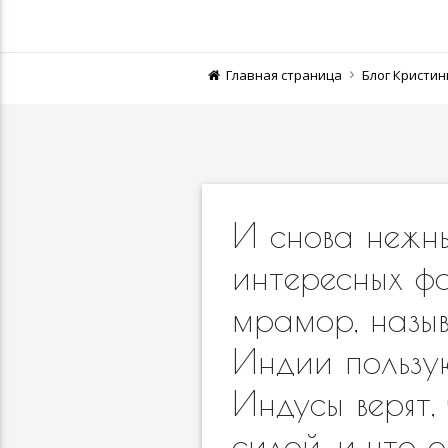
Главная страница
Блог Кристи
И снова нежн
интересных фа
мрамор, назыв
Индии пользу
Индусы верят,
силой, и что 