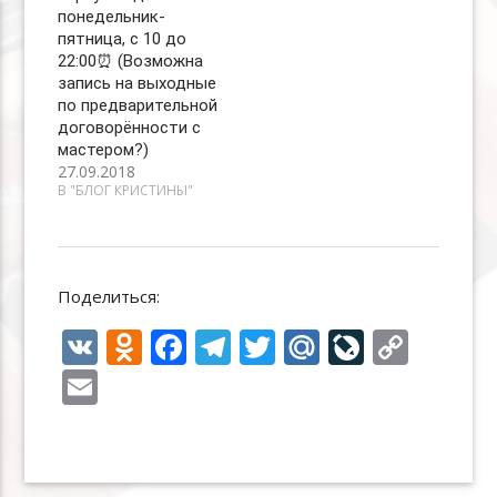
понедельник-
пятница, с 10 до
22:00⏰ (Возможна
запись на выходные
по предварительной
договорённости с
мастером?)
27.09.2018
В "БЛОГ КРИСТИНЫ"
Поделиться:
V
O
F
T
T
M
Li
C
K
d
ac
el
w
ai
v
o
E
n
e
e
itt
l.
eJ
p
m
o
b
gr
er
R
o
y
ai
kl
o
a
u
u
Li
l