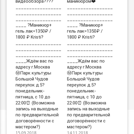
видеообзора????
маникюром❤️
_________________
_________________
_________________
_________________
_________________
_________________
____ ?Маникюр+
____ ?Маникюр+
гель лак=1350₽ /
гель лак=1350₽ /
1800 ₽ Kristi?
1800 ₽ Kristi?
_________________
_________________
_________________
_________________
_________________
_________________
____Ждём вас по
____Ждём вас по
адресу г.Москва
адресу г.Москва
Ⓜ️Парк культуры
Ⓜ️Парк культуры
Большой Чудов
Большой Чудов
переулок д.5?
переулок д.5?
понедельник-
понедельник-
пятница, с 10 до
пятница, с 10 до
22:00⏰ (Возможна
22:00⏰ (Возможна
запись на выходные
запись на выходные
по предварительной
по предварительной
договорённости с
договорённости с
мастером?)
мастером?)
15.09.2018
14.11.2018