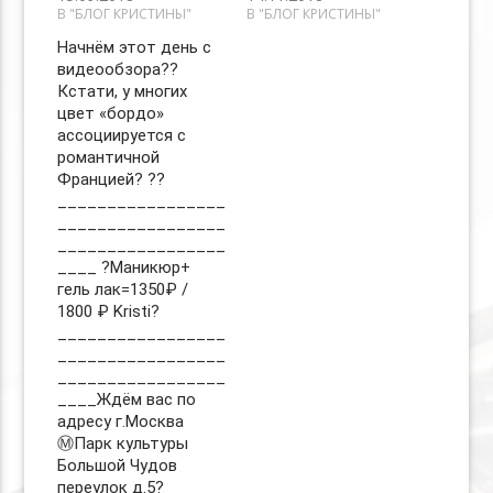
В "БЛОГ КРИСТИНЫ"
В "БЛОГ КРИСТИНЫ"
Начнём этот день с
видеообзора??
Кстати, у многих
цвет «бордо»
ассоциируется с
романтичной
Францией? ??
_________________
_________________
_________________
____ ?Маникюр+
гель лак=1350₽ /
1800 ₽ Kristi?
_________________
_________________
_________________
____Ждём вас по
адресу г.Москва
Ⓜ️Парк культуры
Большой Чудов
переулок д.5?