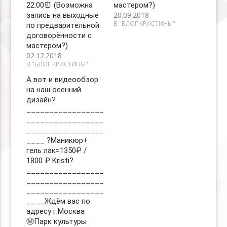
22:00⏰ (Возможна
мастером?)
20.09.2018
запись на выходные
В "БЛОГ КРИСТИНЫ"
по предварительной
договорённости с
мастером?)
02.12.2018
В "БЛОГ КРИСТИНЫ"
А вот и видеообзор
на наш осенний
дизайн?
_________________
_________________
_________________
____ ?Маникюр+
гель лак=1350₽ /
1800 ₽ Kristi?
_________________
_________________
_________________
____Ждём вас по
адресу г.Москва
Ⓜ️Парк культуры