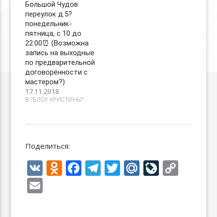
Большой Чудов
переулок д.5?
понедельник-
пятница, с 10 до
22:00⏰ (Возможна
запись на выходные
по предварительной
договорённости с
мастером?)
17.11.2018
В "БЛОГ КРИСТИНЫ"
Поделиться:
V
O
F
T
T
M
Li
C
K
d
ac
el
w
ai
v
o
E
n
e
e
itt
l.
eJ
p
m
o
b
gr
er
R
o
y
ai