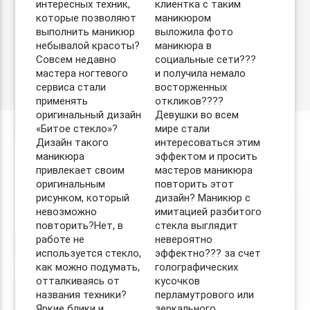
интересных техник,
клиентка с таким
которые позволяют
маникюром
выполнить маникюр
выложила фото
небывалой красоты?
маникюра в
Совсем недавно
социальные сети???
мастера ногтевого
и получила немало
сервиса стали
восторженных
применять
откликов????
оригинальный дизайн
Девушки во всем
«Битое стекло»?
мире стали
Дизайн такого
интересоваться этим
маникюра
эффектом и просить
привлекает своим
мастеров маникюра
оригинальным
повторить этот
рисунком, который
дизайн? Маникюр с
невозможно
имитацией разбитого
повторить?Нет, в
стекла выглядит
работе не
невероятно
используется стекло,
эффектно??? за счет
как можно подумать,
голографических
отталкиваясь от
кусочков
названия техники?
перламутрового или
Яркие блики и
зеркального