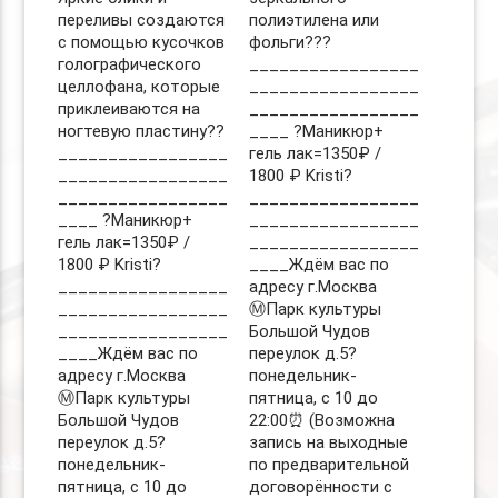
переливы создаются
полиэтилена или
с помощью кусочков
фольги???
голографического
_________________
целлофана, которые
_________________
приклеиваются на
_________________
ногтевую пластину??
____ ?Маникюр+
_________________
гель лак=1350₽ /
_________________
1800 ₽ Kristi?
_________________
_________________
____ ?Маникюр+
_________________
гель лак=1350₽ /
_________________
1800 ₽ Kristi?
____Ждём вас по
_________________
адресу г.Москва
_________________
Ⓜ️Парк культуры
_________________
Большой Чудов
____Ждём вас по
переулок д.5?
адресу г.Москва
понедельник-
Ⓜ️Парк культуры
пятница, с 10 до
Большой Чудов
22:00⏰ (Возможна
переулок д.5?
запись на выходные
понедельник-
по предварительной
пятница, с 10 до
договорённости с