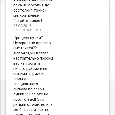
тонким,ослабленным,
пока не доходит до
состояния тонкой
мягкой пленки.
Читайте далее⬇️
08.07.2018
В "БЛОГ КРИСТИНЫ"
Процесс сушки?
Невероятно красиво
смотрится??
Девочки,мы всегда
настоятельно просим
вас не трогать
ничего руками и не
вынимать руки из
ламы до
специального
сигнала во время
сушки?? Все это не
просто так‼️ Это
редкий случай, но все
же бывает и так: не
дожидаясь сигнала,