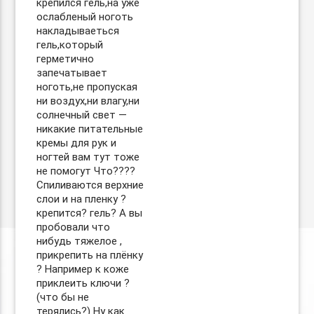
крепился гель,на уже
ослабленый ноготь
накладываеться
гель,который
герметично
запечатывает
ноготь,не пропуская
ни воздух,ни влагу,ни
солнечный свет —
никакие питательные
кремы для рук и
ногтей вам тут тоже
не помогут Что????
Спиливаются верхние
слои и на пленку ?
крепится? гель? А вы
пробовали что
нибудь тяжелое ,
прикрепить на плёнку
? Например к коже
приклеить ключи ?
(что бы не
терялись?) Ну как