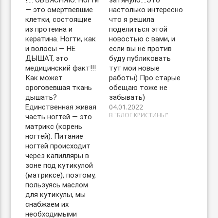
!…. ОБЪЯСНЯЮ: Ногти
затянуло….Это
— это омертвевшие
настолько интересно
клетки, состоящие
что я решила
из протеина и
поделиться этой
кератина. Ногти, как
новостью с вами, и
и волосы — НЕ
если вы не против
ДЫШАТ, это
буду публиковать
медицинский факт!!!
тут мои новые
Как может
работы) Про старые
ороговевшая ткань
обещаю тоже не
дышать?
забывать)
04.01.2022
Единственная живая
В "БЛОГ КРИСТИНЫ"
часть ногтей — это
матрикс (корень
ногтей). Питание
ногтей происходит
через капилляры в
зоне под кутикулой
(матриксе), поэтому,
пользуясь маслом
для кутикулы, мы
снабжаем их
необходимыми