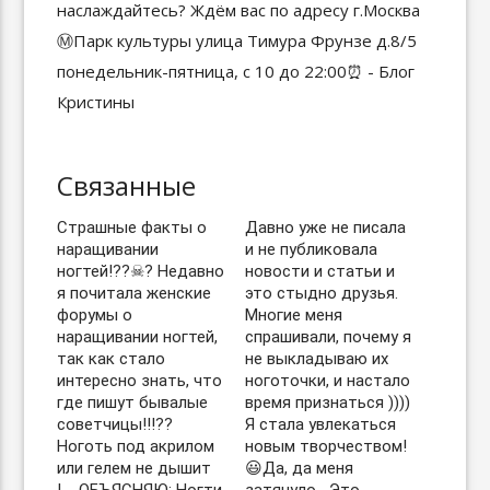
Связанные
Страшные факты о
Давно уже не писала
наращивании
и не публиковала
ногтей!??☠? Недавно
новости и статьи и
я почитала женские
это стыдно друзья.
форумы о
Многие меня
наращивании ногтей,
спрашивали, почему я
так как стало
не выкладываю их
интересно знать, что
ноготочки, и настало
где пишут бывалые
время признаться ))))
советчицы!!!??
Я стала увлекаться
Ноготь под акрилом
новым творчеством!
или гелем не дышит
😃Да, да меня