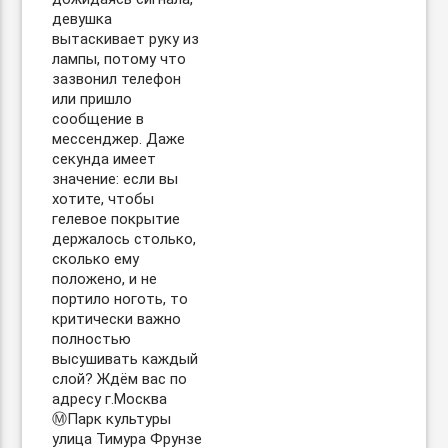
девушка
вытаскивает руку из
лампы, потому что
зазвонил телефон
или пришло
сообщение в
мессенджер. Даже
секунда имеет
значение: если вы
хотите, чтобы
гелевое покрытие
держалось столько,
сколько ему
положено, и не
портило ноготь, то
критически важно
полностью
высушивать каждый
слой? Ждём вас по
адресу г.Москва
Ⓜ️Парк культуры
улица Тимура Фрунзе