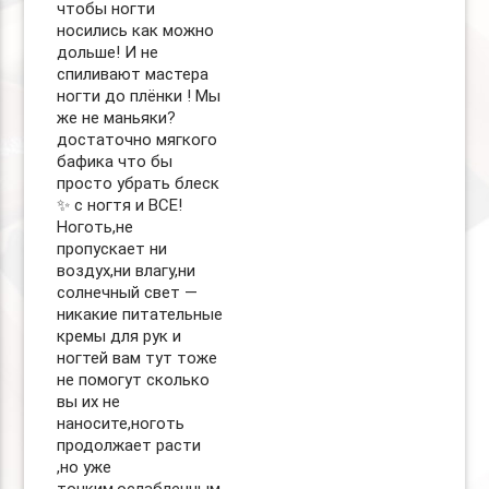
чтобы ногти
носились как можно
дольше! И не
спиливают мастера
ногти до плёнки ! Мы
же не маньяки?
достаточно мягкого
бафика что бы
просто убрать блеск
✨ с ногтя и ВСЕ!
Ноготь,не
пропускает ни
воздух,ни влагу,ни
солнечный свет —
никакие питательные
кремы для рук и
ногтей вам тут тоже
не помогут сколько
вы их не
наносите,ноготь
продолжает расти
,но уже