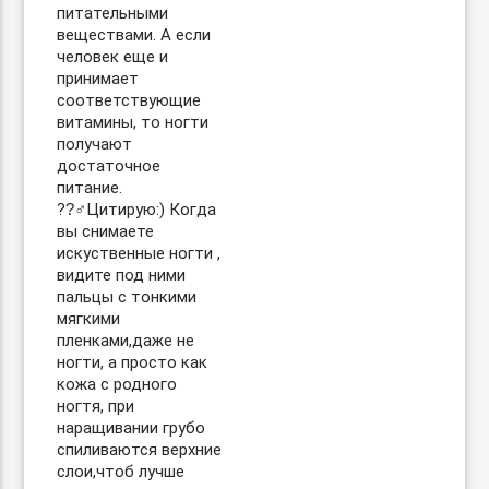
питательными
веществами. А если
человек еще и
принимает
соответствующие
витамины, то ногти
получают
достаточное
питание.
??‍♂Цитирую:) Когда
вы снимаете
искуственные ногти ,
видите под ними
пальцы с тонкими
мягкими
пленками,даже не
ногти, а просто как
кожа с родного
ногтя, при
наращивании грубо
спиливаются верхние
слои,чтоб лучше