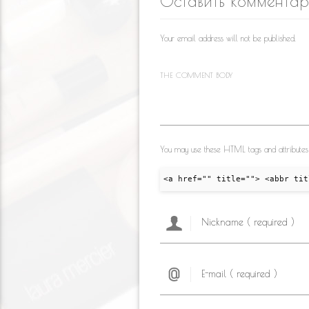
Оставить коммента
as
o
m
s
k
Your email address will not be published.
ni
ki
THE COMMENT BODY
You may use these HTML tags and attributes
<a href="" title=""> <abbr tit