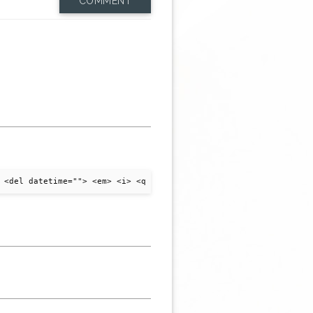
COMMENT
 <del datetime=""> <em> <i> <q cite=""> <strike> <strong>