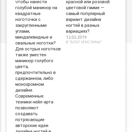
чтобы нанести
красной или розовой
голубой маникюр на
цветовой гамме —
квадратные
самый популярный
ноготочки с
вариант дизайна
закругленными
ногтей в разных
углами,
вариациях? ⠀
12.02.2019
миндалевидные и
В "БЛОГ КРИСТИНЫ"
овальные ноготки?
Для острых ноготков
также уместен
маникюр голубого
цвета,
предпочтительно в
сдержанном, либо
монохромном
дизайне.
Современные
техники нейл-арта
позволяют
создавать
потрясающие
авторские идеи
дизайна ногтей в