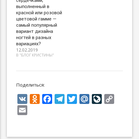
сердечками,
выполненный в
красной или розовой
цветовой гамме —
самый популярный
вариант дизайна
ногтей в разных
вариациях? ⠀
12.02.2019
В "БЛОГ КРИСТИНЫ"
Поделиться:
V
O
F
T
T
M
Li
C
K
d
ac
el
w
ai
v
o
E
n
e
e
itt
l.
eJ
p
m
o
b
gr
er
R
o
y
ai
kl
o
a
u
u
Li