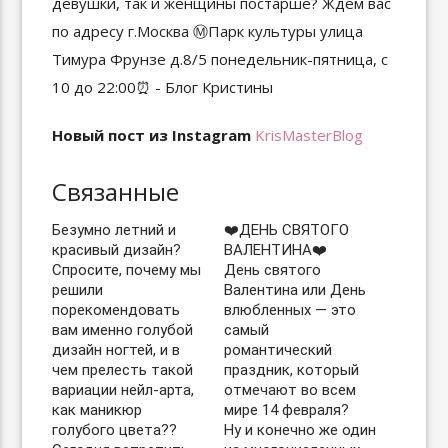
Новый пост из Instagram
KrisMasterBlog
Связанные
Безумно летний и
❤️ДЕНЬ СВЯТОГО
красивый дизайн?
ВАЛЕНТИНА❤️ ⠀
Спросите, почему мы
День святого
решили
Валентина или День
порекомендовать
влюбленных — это
вам именно голубой
самый
дизайн ногтей, и в
романтический
чем прелесть такой
праздник, который
вариации нейл-арта,
отмечают во всем
как маникюр
мире 14 февраля? ⠀
голубого цвета??
Ну и конечно же один