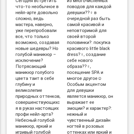
Сегодня встретить
из многочисленных
что-то необычное в
поводов для каждой
нейл-арте довольно
девушки??‍♀️ в
сложно, ведь
очередной раз быть
мастера, наверно,
самой красивой и
уже перепробовали
неповторимой для
все, что только
своей второй
возможно, создавая
половинки?: покупка
новые шедевры? Но
красивого little black
голубой маникюр –
dress?‍♀️, создание
исключение?
себе нового
Потрясающий
образа??‍♀️,
маникюр голубого
посещение SPA и
цвета таит в себе
многое другое☺️
глубину и
Особым акцентом
великолепие
для девушки
природных оттенков,
является маникюр, он
совершенствующихс
выражает ее
я в руках настоящих
эмоции? и характер?:
профи нейл-арта?
нежный и
Небесный голубой
чувственный дизайн
маникюр, яркий и
ногтей в розовых
игривый голубой
оттенках или яркий и