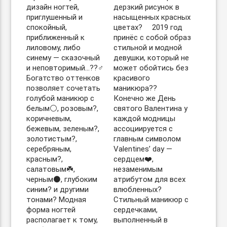
дизайн ногтей,
дерзкий рисунок в
приглушенный и
насыщенных красных
спокойный,
цветах? ⠀ 2019 год
приближенный к
принёс с собой образ
лиловому, либо
стильной и модной
синему — сказочный
девушки, который не
и неповторимый…??‍♂️
может обойтись без
Богатство оттенков
красивого
позволяет сочетать
маникюра?? ⠀
голубой маникюр с
Конечно же День
белым⚪️, розовым?,
святого Валентина у
коричневым,
каждой модницы
бежевым, зеленым?,
ассоциируется с
золотистым?,
главным символом
серебряным,
Valentines’ day —
красным?,
сердцем❤️,
салатовым☘️,
незаменимым
черным⚫️, глубоким
атрибутом для всех
синим? и другими
влюбленных?
тонами? Модная
Стильный маникюр с
форма ногтей
сердечками,
располагает к тому,
выполненный в