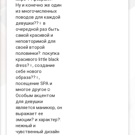
Ну и конечно же один
из многочисленных
поводов для каждой
девушки??‍♀️ в
очередной раз быть
самой красивой и
неповторимой для
своей второй
половинки?: покупка
красивого little black
dress?‍♀️, создание
себе нового
образа??‍♀️,
посещение SPA и
многое другое☺️
Особым акцентом
для девушки
является маникюр, он
выражает ее
эмоции? и характер?:
нежный и
чувственный дизайн