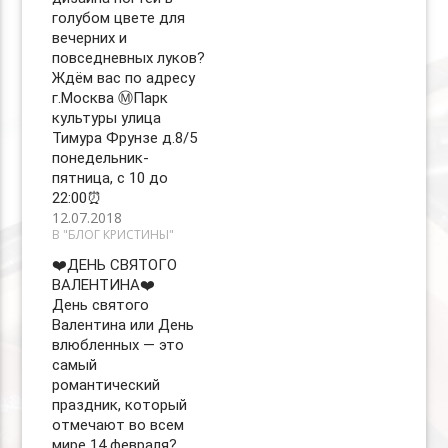
голубом цвете для
вечерних и
повседневных луков?
Ждём вас по адресу
г.Москва Ⓜ️Парк
культуры улица
Тимура Фрунзе д.8/5
понедельник-
пятница, с 10 до
22:00⏰
12.07.2018
В "БЛОГ КРИСТИНЫ"
❤️ДЕНЬ СВЯТОГО
ВАЛЕНТИНА❤️ ⠀
День святого
Валентина или День
влюбленных — это
самый
романтический
праздник, который
отмечают во всем
мире 14 февраля? ⠀