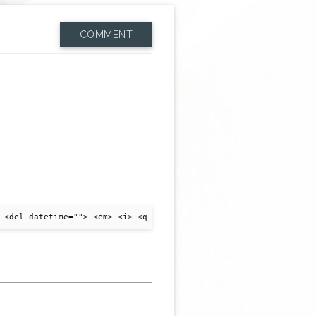
COMMENT
 <del datetime=""> <em> <i> <q cite=""> <strike> <strong>