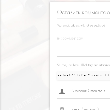
kl
o
a
Оставить коммента
as
o
m
s
k
Your email address will not be published.
ni
ki
THE COMMENT BODY
You may use these HTML tags and attributes
<a href="" title=""> <abbr tit