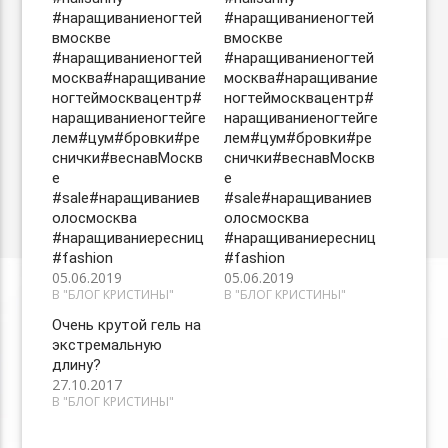
#наращиваниеногтей
#наращиваниеногтей
вмоскве
вмоскве
#наращиваниеногтей
#наращиваниеногтей
москва#наращивание
москва#наращивание
ногтеймосквацентр#
ногтеймосквацентр#
наращиваниеногтейге
наращиваниеногтейге
лем#цум#бровки#ре
лем#цум#бровки#ре
снички#веснавМоскв
снички#веснавМоскв
е
е
#sale#наращиваниев
#sale#наращиваниев
олосмосква
олосмосква
#наращиваниересниц
#наращиваниересниц
#fashion
#fashion
05.06.2019
05.06.2019
В "БЛОГ КРИСТИНЫ"
В "БЛОГ КРИСТИНЫ"
Очень крутой гель на
экстремальную
длину?
27.10.2017
В "БЛОГ КРИСТИНЫ"