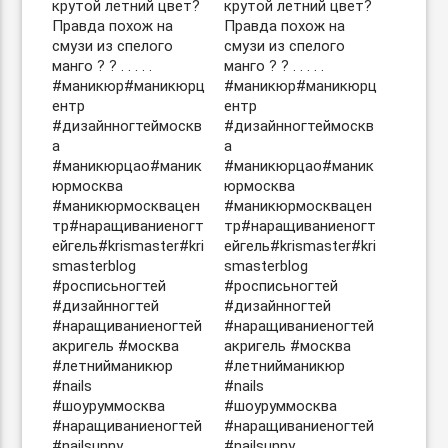
крутой летний цвет?
крутой летний цвет?
Правда похож на
Правда похож на
смузи из спелого
смузи из спелого
манго ? ? . . . . .
манго ? ? . . . . .
#маникюр#маникюрц
#маникюр#маникюрц
ентр
ентр
#дизайнногтеймоскв
#дизайнногтеймоскв
а
а
#маникюрцао#маник
#маникюрцао#маник
юрмосква
юрмосква
#маникюрмосквацен
#маникюрмосквацен
тр#наращиваниеногт
тр#наращиваниеногт
ейгель#krismaster#kri
ейгель#krismaster#kri
smasterblog
smasterblog
#росписьногтей
#росписьногтей
#дизайнногтей
#дизайнногтей
#наращиваниеногтей
#наращиваниеногтей
акригель #москва
акригель #москва
#летнийманикюр
#летнийманикюр
#nails
#nails
#шоуруммосква
#шоуруммосква
#наращиваниеногтей
#наращиваниеногтей
#nailsunny
#nailsunny