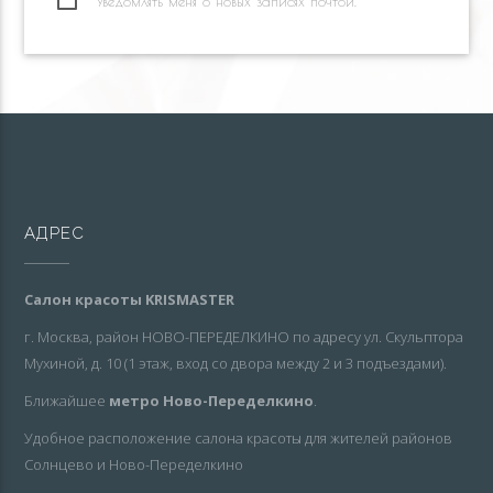
Уведомлять меня о новых записях почтой.
АДРЕС
Салон красоты KRISMASTER
г. Москва, район НОВО-ПЕРЕДЕЛКИНО по адресу ул. Скульптора
Мухиной, д. 10 (1 этаж, вход со двора между 2 и 3 подъездами).
Ближайшее
метро Ново-Переделкино
.
Удобное расположение салона красоты для жителей районов
Солнцево и Ново-Переделкино