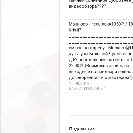
Начнём солнечное субботнее 
видеообзора????
________________________
________________________
Маникюр+ гель лак=1350₽ / 18
Kristi?
________________________
_______________________
ём вас по адресу г.Москва Ⓜ️
культуры Большой Чудов пере
д.5? понедельник-пятница, с 1
22:00⏰ (Возможна запись на
выходные по предварительно
договорённости с мастером?)
15.09.2018
В "БЛОГ КРИСТИНЫ"
Поделиться: