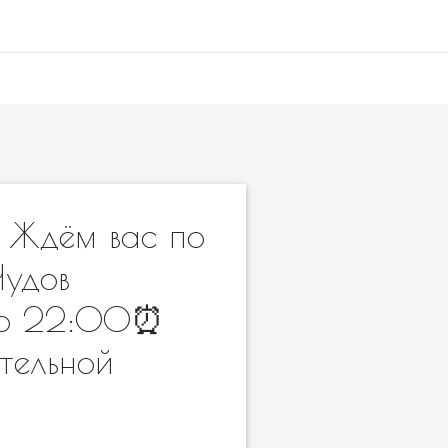
⠀ Ждём вас по
Чудов
 до 22:00⏰
тельной