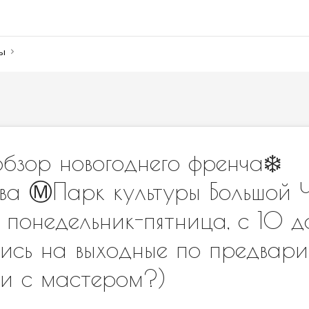
ны
обзор новогоднего френча❄️ 
ва Ⓜ️Парк культуры Большой 
? понедельник-пятница, с 10
ись на выходные по предвари
ти с мастером?)