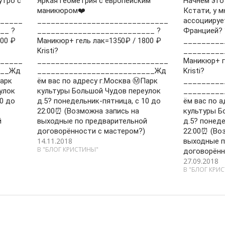
утро с
Яркая геометрия с европейским
Начнём это
маникюром❤️
Кстати, у м
_____
_____________________________
ассоциируе
__ ?
__________________________ ?
Францией? 
00 ₽
Маникюр+ гель лак=1350₽ / 1800 ₽
_________
Kristi?
_________
_____
_____________________________
Маникюр+ г
___Жд
__________________________Жд
Kristi?
Парк
ём вас по адресу г.Москва Ⓜ️Парк
_________
улок
культуры Большой Чудов переулок
_________
0 до
д.5? понедельник-пятница, с 10 до
ём вас по а
22:00⏰ (Возможна запись на
культуры Б
й
выходные по предварительной
д.5? понеде
договорённости с мастером?)
22:00⏰ (Во
14.11.2018
выходные п
В "БЛОГ КРИСТИНЫ"
договорённ
27.09.2018
В "БЛОГ КРИ