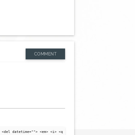
COMMENT
 <del datetime=""> <em> <i> <q cite=""> <strike> <strong>