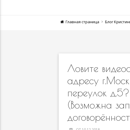
Главная страница
Блог Кристи
Ловите видео
адресу г.Моск
переулок д.5
(Возможна зап
договорённос
ОТ 10.12.2018