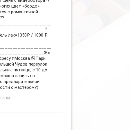
т день с видеообзора??
ногих цвет «бордо»
тся с романтичной
??
____________________
_________________ ?
ель лак=1350₽ / 1800 ₽
____________________
_________________Жд
дресу г.Москва Ⓜ️Парк
ольшой Чудов переулок
льник-пятница, с 10 до
зможна запись на
о предварительной
ости с мастером?)
СТИНЫ"