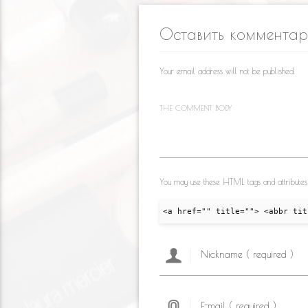
kl
o
a
Оставить коммента
as
o
m
s
k
Your email address will not be published.
ni
ki
THE COMMENT BODY
You may use these HTML tags and attributes
<a href="" title=""> <abbr tit