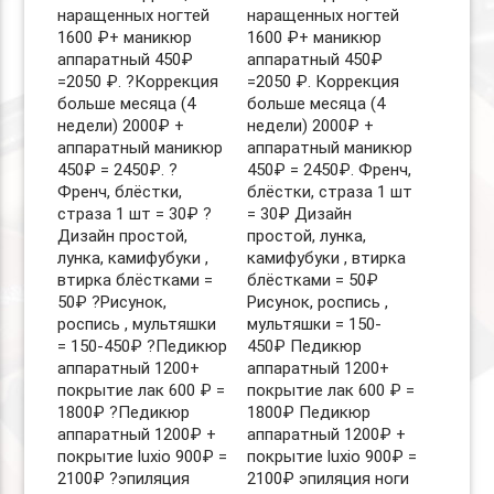
наращенных ногтей
наращенных ногтей
1600 ₽+ маникюр
1600 ₽+ маникюр
аппаратный 450₽
аппаратный 450₽
=2050 ₽. ?Коррекция
=2050 ₽. Коррекция
больше месяца (4
больше месяца (4
недели) 2000₽ +
недели) 2000₽ +
аппаратный маникюр
аппаратный маникюр
450₽ = 2450₽. ?
450₽ = 2450₽. Френч,
Френч, блёстки,
блёстки, страза 1 шт
страза 1 шт = 30₽ ?
= 30₽ Дизайн
Дизайн простой,
простой, лунка,
лунка, камифубуки ,
камифубуки , втирка
втирка блёстками =
блёстками = 50₽
50₽ ?Рисунок,
Рисунок, роспись ,
роспись , мультяшки
мультяшки = 150-
= 150-450₽ ?Педикюр
450₽ Педикюр
аппаратный 1200+
аппаратный 1200+
покрытие лак 600 ₽ =
покрытие лак 600 ₽ =
1800₽ ?Педикюр
1800₽ Педикюр
аппаратный 1200₽ +
аппаратный 1200₽ +
покрытие luxio 900₽ =
покрытие luxio 900₽ =
2100₽ ?эпиляция
2100₽ эпиляция ноги