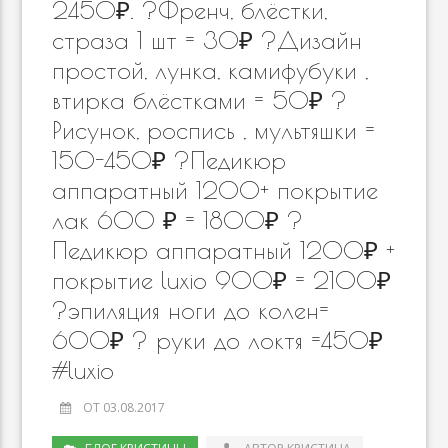
2450₽. ?Френч, блёстки,
страза 1 шт = 30₽ ?Дизайн
простой, лунка, камифубуки ,
втирка блёстками = 50₽ ?
Рисунок, роспись , мультяшки =
150-450₽ ?Педикюр
аппаратный 1200+ покрытие
лак 600 ₽ = 1800₽ ?
Педикюр аппаратный 1200₽ +
покрытие luxio 900₽ = 2100₽
?эпиляция ноги до колен=
600₽ ? руки до локтя =450₽
#luxio
ОТ 03.08.2017