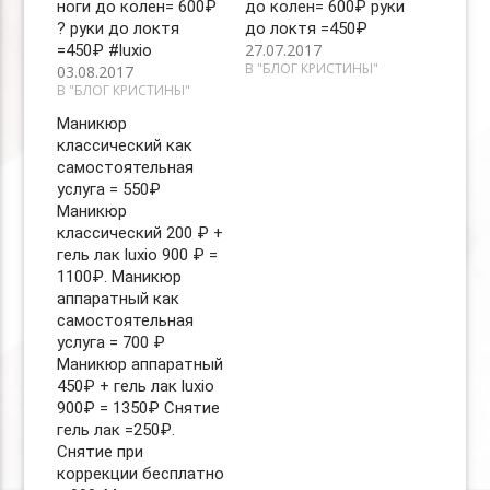
ноги до колен= 600₽
до колен= 600₽ руки
? руки до локтя
до локтя =450₽
27.07.2017
=450₽ #luxio
В "БЛОГ КРИСТИНЫ"
03.08.2017
В "БЛОГ КРИСТИНЫ"
Маникюр
классический как
самостоятельная
услуга = 550₽
Маникюр
классический 200 ₽ +
гель лак luxio 900 ₽ =
1100₽. Маникюр
аппаратный как
самостоятельная
услуга = 700 ₽
Маникюр аппаратный
450₽ + гель лак luxio
900₽ = 1350₽ Снятие
гель лак =250₽.
Снятие при
коррекции бесплатно