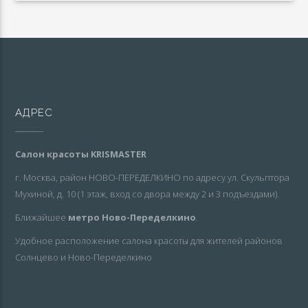
АДРЕС
Салон красоты KRISMASTER
г. Москва, район НОВО-ПЕРЕДЕЛКИНО по адресу ул. Скульптора
Мухиной, д. 10 (1 этаж, вход со двора между 2 и 3 подъездами).
Ближайшее
метро Ново-Переделкино
.
Удобное расположение салона красоты для жителей районов
Солнцево и Ново-Переделкино