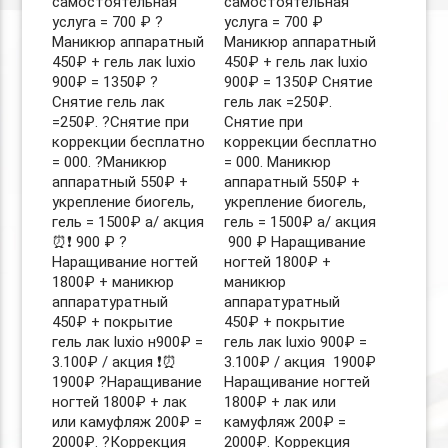
самостоятельная
самостоятельная
услуга = 700 ₽ ?
услуга = 700 ₽
Маникюр аппаратный
Маникюр аппаратный
450₽ + гель лак luxio
450₽ + гель лак luxio
900₽ = 1350₽ ?
900₽ = 1350₽ Снятие
Снятие гель лак
гель лак =250₽.
=250₽. ?Снятие при
Снятие при
коррекции бесплатно
коррекции бесплатно
= 000. ?Маникюр
= 000. Маникюр
аппаратный 550₽ +
аппаратный 550₽ +
укрепление биогель,
укрепление биогель,
гель = 1500₽ а/ акция
гель = 1500₽ а/ акция
⏰❗️ 900 ₽ ?
️ 900 ₽ Наращивание
Наращивание ногтей
ногтей 1800₽ +
1800₽ + маникюр
маникюр
аппаратуратный
аппаратуратный
450₽ + покрытие
450₽ + покрытие
гель лак luxio н900₽ =
гель лак luxio 900₽ =
3.100₽ / акция ❗️⏰
3.100₽ / акция ️ 1900₽
1900₽ ?Наращивание
Наращивание ногтей
ногтей 1800₽ + лак
1800₽ + лак или
или камуфляж 200₽ =
камуфляж 200₽ =
2000₽. ?Коррекция
2000₽. Коррекция