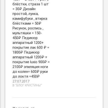
блёстки, страза 1 шт
= 30₽ Дизайн
простой, лунка,
камифубуки , втирка
блёстками = 50₽
Рисунок, роспись ,
мультяшки = 150-
450₽ Педикюр
аппаратный 1200+
покрытие лак 600 ₽ =
1800₽ Педикюр
аппаратный 1200₽ +
покрытие luxio 900₽ =
2100₽ эпиляция ноги
до колен= 600₽ руки
до локтя =450₽
27.07.2017
В "БЛОГ КРИСТИНЫ"