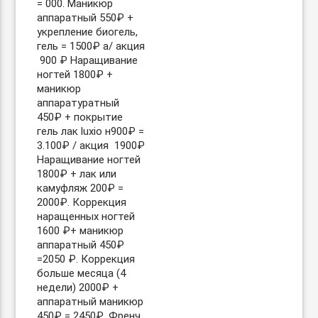
= 000. Маникюр
аппаратный 550₽ +
укрепление биогель,
гель = 1500₽ а/ акция
️ 900 ₽ Наращивание
ногтей 1800₽ +
маникюр
аппаратуратный
450₽ + покрытие
гель лак luxio н900₽ =
3.100₽ / акция ️ 1900₽
Наращивание ногтей
1800₽ + лак или
камуфляж 200₽ =
2000₽. Коррекция
наращенных ногтей
1600 ₽+ маникюр
аппаратный 450₽
=2050 ₽. Коррекция
больше месяца (4
недели) 2000₽ +
аппаратный маникюр
450₽ = 2450₽. Френч,