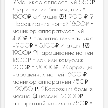
?Маникюр аппаратный 550₽
+ укрепление биогель, гель =
1500₽ а/ акция ⏰❗️ 900 ₽ ?
Наращивание ногтей 1800₽ +
маникюр аппаратуратный
450₽ + покрытие гель лак luxio
н900₽ = 3.100₽ / акция ❗️⏰
1900₽ ?Наращивание ногтей
1800₽ + лак или камуфляж
200₽ = 2000₽. ?Коррекция
наращенных ногтей 1600 ₽+
маникюр аппаратный 450₽
=2050 ₽. ?Коррекция больше
месяца (4 недели) 2000₽ +
аппаратный маникюр 450₽ =