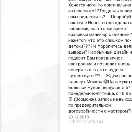
Хочется чего-то оригинальног
интересного??Тогда мы знаем
вам предложить? ⠀ Попробуй
накануне Нового года сделат
забавный, но в то же время
красивый маникюр с оленями
кажется, что это слишком по-
детски??? Не торопитесь дел
выводы? Необычный дизайн н
подарит Вам праздничное
настроение и позволит вновь
поверить в то, что чудеса
существуют!?? ⠀ Ждём вас п
адресу г.Москва Ⓜ️Парк культ
Большой Чудов переулок д.5?
понедельник-пятница, с 10 до 
⏰ (Возможна запись на выхо
по предварительной
договорённости с мастером?)
29.12.2018
В "БЛОГ КРИСТИНЫ"