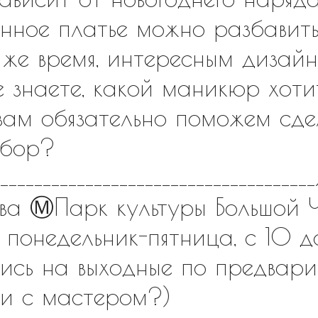
нное платье можно разбавить
о же время, интересным дизай
е знаете, какой маникюр хот
ы вам обязательно поможем сде
ыбор?
___________________________________
ва Ⓜ️Парк культуры Большой 
? понедельник-пятница, с 10
ись на выходные по предвари
ти с мастером?)