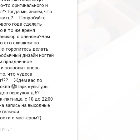
го-то оригинального и
о??Тогда мы знаем, что
жить? ⠀ Попробуйте
ового года сделать
о в то же время
аникюр с оленями?Вам
то это слишком по-
Не торопитесь делать
обычный дизайн ногтей
м праздничное
 и позволит вновь
то, что чудеса
!?? ⠀ Ждём вас по
осква Ⓜ️Парк культуры
дов переулок д.5?
-пятница, с 10 до 22:00
а запись на выходные
ительной
ости с мастером?)
СТИНЫ"