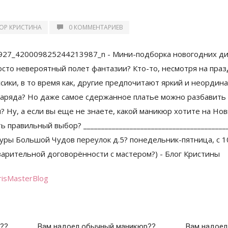
ОР КРИСТИНА
0 КОММЕНТАРИЕВ
risMasterBlog
??
Вам надоел обычный маникюр??
Вам надоел