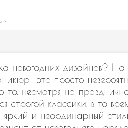
ны
а новогодних дизайнов? На 
аникюр- это просто невероят
-то, несмотря на празднично
я строгой классики, в то врем
 яркий и неординарный стиль
зависит от новогоднего наря