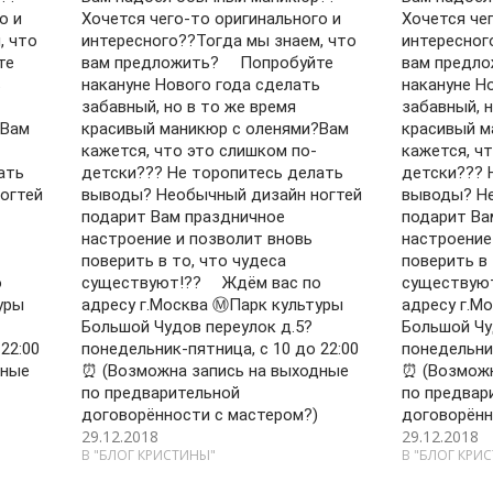
о и
Хочется чего-то оригинального и
Хочется че
, что
интересного??Тогда мы знаем, что
интересног
те
вам предложить? ⠀ Попробуйте
вам предло
ь
накануне Нового года сделать
накануне Н
забавный, но в то же время
забавный, н
?Вам
красивый маникюр с оленями?Вам
красивый м
кажется, что это слишком по-
кажется, ч
ать
детски??? Не торопитесь делать
детски??? 
огтей
выводы? Необычный дизайн ногтей
выводы? Не
подарит Вам праздничное
подарит Ва
настроение и позволит вновь
настроение
поверить в то, что чудеса
поверить в 
о
существуют!?? ⠀ Ждём вас по
существуют
уры
адресу г.Москва Ⓜ️Парк культуры
адресу г.М
Большой Чудов переулок д.5?
Большой Чу
22:00
понедельник-пятница, с 10 до 22:00
понедельник
дные
⏰ (Возможна запись на выходные
⏰ (Возможн
по предварительной
по предвар
договорённости с мастером?)
договорённ
29.12.2018
29.12.2018
В "БЛОГ КРИСТИНЫ"
В "БЛОГ КРИ