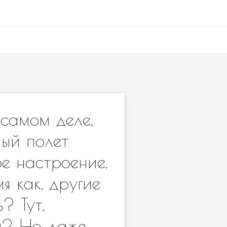
самом деле,
ный полет
е настроение,
я как, другие
? Тут,
да? Но даже