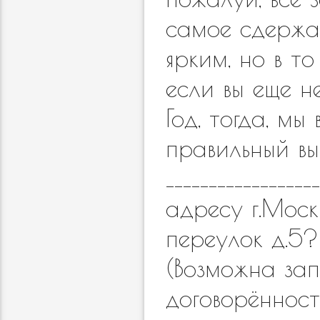
самое сдержа
ярким, но в т
если вы еще н
Год, тогда, м
правильный в
________________
адресу г.Моск
переулок д.5
(Возможна зап
договорённос