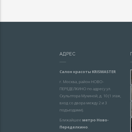
АДРЕС
Салон красоты KRISMASTER
г. Москва, район НОВО-
ПЕРЕДЕЛКИНО по адресу ул.
Скульптора Мухиной, д. 10 (1 этаж,
вход со двора между 2 и 3
подъездами).
Ближайшее
метро Ново-
Переделкино
.