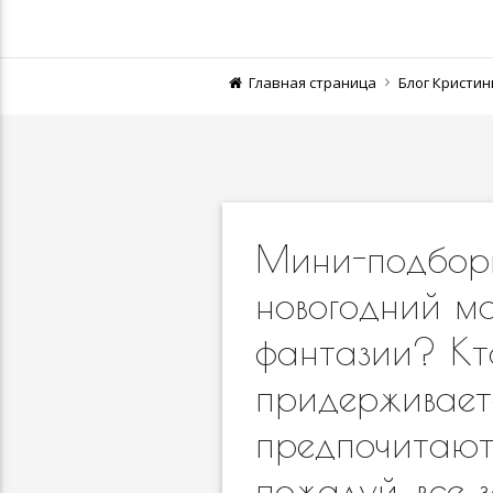
Главная страница
Блог Кристи
Мини-подборк
новогодний м
фантазии? Кто
придерживаетс
предпочитают
пожалуй, все 