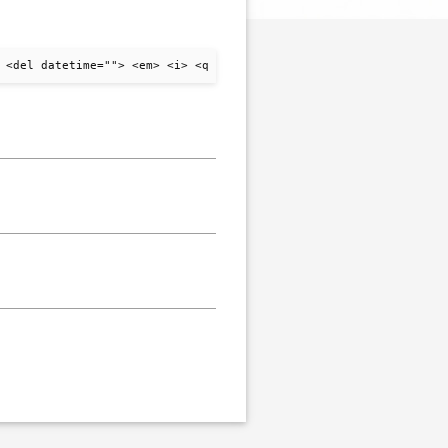
 <del datetime=""> <em> <i> <q cite=""> <strike> <strong>