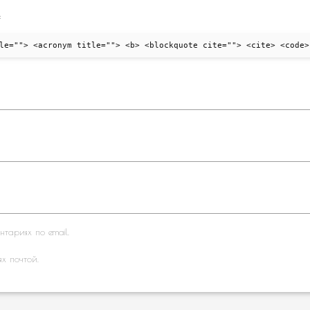
:
le=""> <acronym title=""> <b> <blockquote cite=""> <cite> <code>
тариях по email.
ях почтой.