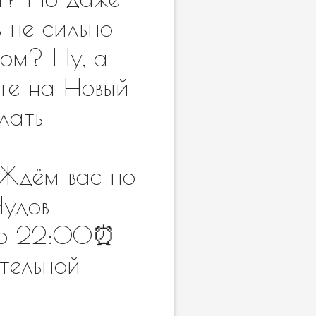
 не сильно
ном? Ну, а
ите на Новый
лать
____Ждём вас по
Чудов
 до 22:00⏰
тельной