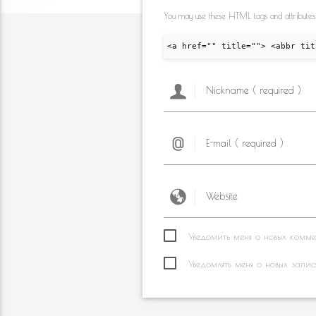
You may use these HTML tags and attributes
<a href="" title=""> <abbr tit
Уведомить меня о новых коммен
Уведомлять меня о новых запис