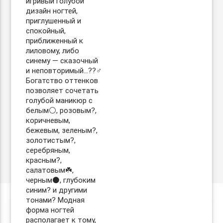
игривый голубой
дизайн ногтей,
приглушенный и
спокойный,
приближенный к
лиловому, либо
синему — сказочный
и неповторимый…??‍♂️
Богатство оттенков
позволяет сочетать
голубой маникюр с
белым⚪️, розовым?,
коричневым,
бежевым, зеленым?,
золотистым?,
серебряным,
красным?,
салатовым☘️,
черным⚫️, глубоким
синим? и другими
тонами? Модная
форма ногтей
располагает к тому,