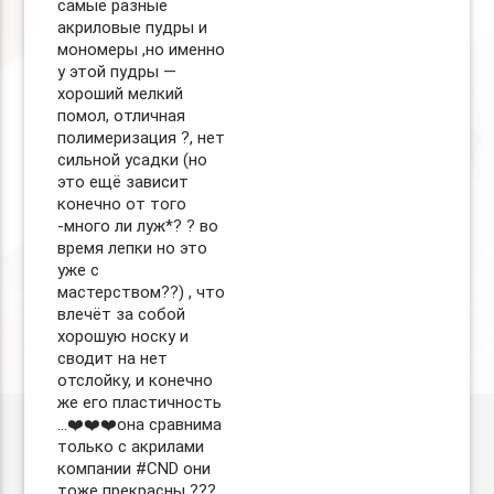
самые разные
акриловые пудры и
мономеры ,но именно
у этой пудры —
хороший мелкий
помол, отличная
полимеризация ?, нет
сильной усадки (но
это ещё зависит
конечно от того
-много ли луж*? ? во
время лепки но это
уже с
мастерством??) , что
влечёт за собой
хорошую носку и
сводит на нет
отслойку, и конечно
же его пластичность
…❤️❤️❤️она сравнима
только с акрилами
компании #CND они
тоже прекрасны ??‍?