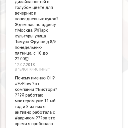
дизайна ногтей в
голубом цвете для
вечерних и
повседневных луков?
Ждём вас по адресу
г.Москва Ⓜ️Парк
культуры улица
Тимура Фрунзе д.8/5
понедельник-
пятница, с 10 до
22:00⏰
12.07.2018
В "БЛОГ КРИСТИНЫ"
Почему именно ОН?
#EzFlow ?от
компании #Виктори?
??‍?Я работаю
мастером уже 11 ый
год и 8 из них я
активно работала с
#акрилом ??‍?за это
время я пробовала