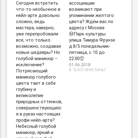
Сегодня встретить
ассоциации
что-то необычное в
возникают при
нейл-арте довольно
упоминании желтого
сложно, ведь
цвета? Ждём вас по
мастера, наверно,
адресу г.Москва
уже перепробовали
Ⓜ️Парк культуры
все, что только
улица Тимура Фрунзе
возможно, создавая
д.8/5 понедельник-
новые шедевры? Но
пятница, с 10 до
голубой маникюр –
22:00⏰
01.06.2018
исключение?
В "БЛОГ КРИСТИНЫ"
Потрясающий
маникюр голубого
цвета таит в себе
глубину и
великолепие
природных оттенков,
совершенствующихс
я в руках настоящих
профи нейл-арта?
Небесный голубой
маникюр, яркий и