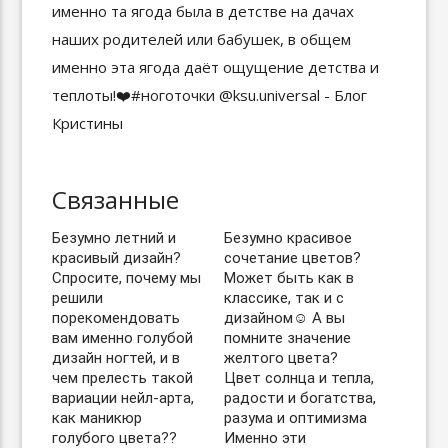
Связанные
Безумно летний и
Безумно красивое
красивый дизайн?
сочетание цветов?
Спросите, почему мы
Может быть как в
решили
классике, так и с
порекомендовать
дизайном☺️ А вы
вам именно голубой
помните значение
дизайн ногтей, и в
желтого цвета?
чем прелесть такой
Цвет солнца и тепла,
вариации нейл-арта,
радости и богатства,
как маникюр
разума и оптимизма
голубого цвета??
Именно эти