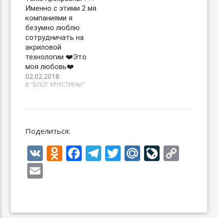
Именно с этими 2 мя
компаниями я
безумно люблю
сотрудничать на
акриловой
технологии ❤️Это
моя любовь❤️
02.02.2018
В "БЛОГ КРИСТИНЫ"
Поделиться:
V
O
F
T
T
M
Li
C
K
d
ac
el
w
ai
v
o
E
n
e
e
itt
l.
eJ
p
m
o
b
gr
er
R
o
y
ai
kl
o
a
u
u
Li
l