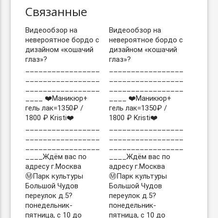
Связанные
Видеообзор на
Видеообзор на
невероятное бордо с
невероятное бордо с
дизайном «кошачий
дизайном «кошачий
глаз»?
глаз»?
_________________
_________________
_________________
_________________
_________________
_________________
____ ❤️Маникюр+
____ ❤️Маникюр+
гель лак=1350₽ /
гель лак=1350₽ /
1800 ₽ Kristi❤️
1800 ₽ Kristi❤️
_________________
_________________
_________________
_________________
_________________
_________________
____Ждём вас по
____Ждём вас по
адресу г.Москва
адресу г.Москва
Ⓜ️Парк культуры
Ⓜ️Парк культуры
Большой Чудов
Большой Чудов
переулок д.5?
переулок д.5?
понедельник-
понедельник-
пятница, с 10 до
пятница, с 10 до