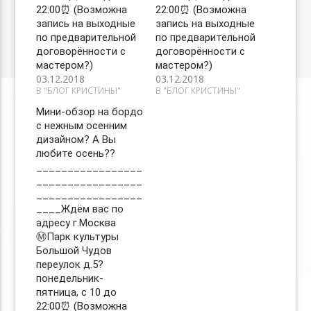
22:00⏰ (Возможна
22:00⏰ (Возможна
запись на выходные
запись на выходные
по предварительной
по предварительной
договорённости с
договорённости с
мастером?)
мастером?)
03.12.2018
03.12.2018
В "БЛОГ КРИСТИНЫ"
В "БЛОГ КРИСТИНЫ"
Мини-обзор на бордо
с нежным осенним
дизайном? А Вы
любите осень??
_________________
_________________
_________________
____Ждём вас по
адресу г.Москва
Ⓜ️Парк культуры
Большой Чудов
переулок д.5?
понедельник-
пятница, с 10 до
22:00⏰ (Возможна