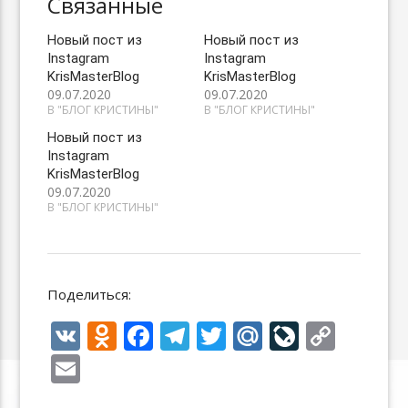
Связанные
Новый пост из
Новый пост из
Instagram
Instagram
KrisMasterBlog
KrisMasterBlog
09.07.2020
09.07.2020
В "БЛОГ КРИСТИНЫ"
В "БЛОГ КРИСТИНЫ"
Новый пост из
Instagram
KrisMasterBlog
09.07.2020
В "БЛОГ КРИСТИНЫ"
Поделиться:
V
O
F
T
T
M
Li
C
K
d
ac
el
w
ai
v
o
E
n
e
e
itt
l.
eJ
p
m