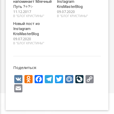
напоминает Млечный
Instagram
Путь ?⭐️?✨
KrisMasterBlog
11.12.2017
09.07.2020
В "БЛОГ КРИСТИНЫ"
В "БЛОГ КРИСТИНЫ"
Новый пост из
Instagram
KrisMasterBlog
09.07.2020
В "БЛОГ КРИСТИНЫ"
Поделиться:
V
O
F
T
T
M
Li
C
K
d
ac
el
w
ai
v
o
E
n
e
e
itt
l.
eJ
p
m
o
b
gr
er
R
o
y
ai
kl
o
a
u
u
Li
l