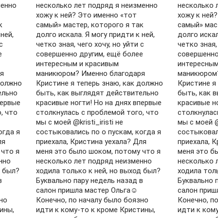
менно
несколько лет подряд я неизменно
несколько 
хожу к ней? Это именно «тот
хожу к ней
к
самый» мастер, которого я так
самый» мас
ней,
долго искала. Я могу придти к ней,
долго искал
с
четко зная, чего хочу, но уйти с
четко зная,
е
совершенно другим, ещё более
совершенно
интересным и красивым
интересным
я
маникюром? Именно благодаря
маникюром?
должно
Кристине я теперь знаю, как должно
Кристине я
ельно
быть, как выглядят действительно
быть, как 
первые
красивые ногти! Но на днях впервые
красивые н
, что
столкнулась с проблемой того, что
столкнулас
мы с моей @kristi_iristi не
мы с моей @k
огда я
состыковались по о пускам, когда я
состыковал
ля
приехала, Кристина уехала? Для
приехала, 
 что я
меня это было шоком, потому что я
меня это б
нно
несколько лет подряд неизменно
несколько 
д был?
ходила только к ней, но выход был?
ходила толь
в
Буквально пару недель назад в
Буквально 
салон пришла мастер Ольга☺️
салон приш
но
Конечно, по началу было боязно
Конечно, п
ины,
идти к кому-то к кроме Кристины,
идти к ком