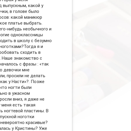
д выпускным, какой у
чки, в голове было
осов: какой маникюр
акое платье выбрать.
его-нибудь необычного и
ногие одноклассницы
ходить в школу с безумно
ноготками?Тогда я и
робовать сходить в
”. Наше знакомство с
началось с фразы : «так
го девочки мне
ли, просили не делать
 как у Насти»?. Позже
 что ногти были
ьно в ужасном
росли вниз, я даже не
у меня есть такая
ь ногтевой пластины. В
ыпускной ноготки
 невероятно красивые?
талась у Кристины? Уже