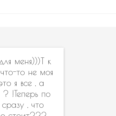
ля меня)))Т к
что-то не моя
то я все , а
 ? !Теперь по
сразу , что
ко стоит??? ,