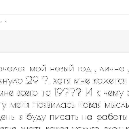
ны
чался мой новый год , лично д
кнуло 29 ?, хотя мне кажется 
мне всего то 19??? И к чему э
 у меня появилась новая мысль
ены я буду писать на работы 
егче знать какая услуга сколь