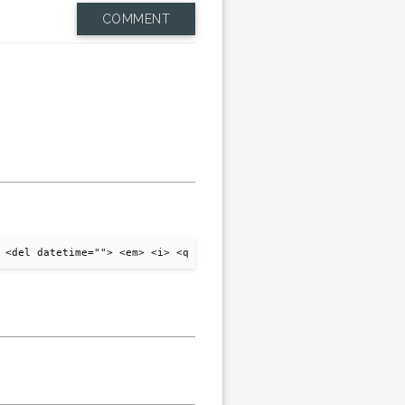
COMMENT
 <del datetime=""> <em> <i> <q cite=""> <strike> <strong>