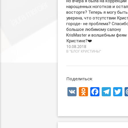
но вчера я была на коррекции
нарощенных ноготков и остал
восторге? Теперь я могу быть
уверена, что отсутствии Крис
городе- не проблема? Спасиб
большое любимому салону
KrisMaster и волшебным феям 
Кристине?❤️
10.08.2018
В "БЛОГ КРИСТИНЫ"
Поделиться:
V
O
F
T
T
K
d
ac
el
n
e
e
i
o
b
gr
e