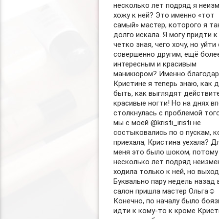
несколько лет подряд я неиз
хожу к ней? Это именно «тот
самый» мастер, которого я та
долго искала. Я могу придти к 
четко зная, чего хочу, но уйти 
совершенно другим, ещё боле
интересным и красивым
маникюром? Именно благодар
Кристине я теперь знаю, как 
быть, как выглядят действит
красивые ногти! Но на днях в
столкнулась с проблемой того
мы с моей @kristi_iristi не
состыковались по о пускам, к
приехала, Кристина уехала? Д
меня это было шоком, потому
несколько лет подряд неизме
ходила только к ней, но выхо
Буквально пару недель назад 
салон пришла мастер Ольга☺️
Конечно, по началу было бояз
идти к кому-то к кроме Крист