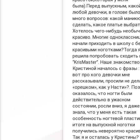
была).Перед выпускным, какой
любой девочки, в голове был
много вопросов: какой маник
сделать, какое платье выбрат
Хотелось чего-нибудь необыч
красиво. Многие одноклассни
начали приходить в школу с б
красивыми ноготками?Тогда я
решила попробовать сходить 
“KrisMaster”. Наше знакомство
Кристиной началось с фразы :
вот про кого девочки мне
рассказывали, просили не дел
«орешком», как у Насти»?. По
оказалось, что ногти были
действительно в ужасном
состоянии, росли вниз, я даже
знала, что у меня есть такая
особенность ногтевой пласти
итоге на выпускной ноготки
получились невероятно краси
Так я и осталась у Кристины?