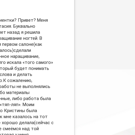
иентки? Привет? Меня
тасия. Буквально
лет назад я решила
ращивание ногтей. В
 первом салоне(как
алось)сделали
нное наращивание,
лго искала «того самого»
оторый будет понимать
услова и делать
о.К сожалению,
работы не выполнялись
ибо материалы
нные, либо работа была
 «тяп-ляп». Моим
о Кристины была
к мне казалось на тот
е хорошо делала(сейчас с
е смеёмся над той
оторая у меня