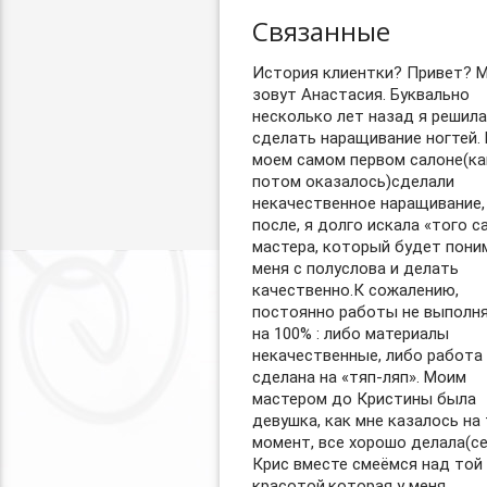
Связанные
История клиентки? Привет? 
зовут Анастасия. Буквально
несколько лет назад я решила
сделать наращивание ногтей. 
моем самом первом салоне(ка
потом оказалось)сделали
некачественное наращивание,
после, я долго искала «того с
мастера, который будет пони
меня с полуслова и делать
качественно.К сожалению,
постоянно работы не выполн
на 100% : либо материалы
некачественные, либо работа
сделана на «тяп-ляп». Моим
мастером до Кристины была
девушка, как мне казалось на
момент, все хорошо делала(се
Крис вместе смеёмся над той
красотой,которая у меня