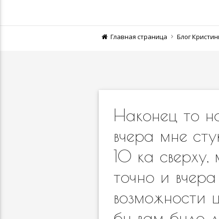
Главная страница
Блог Кристи
Наконец то на
вчера мне сту
10 ка сверху, 
точно и вчера
возможности ц
бы вам было л