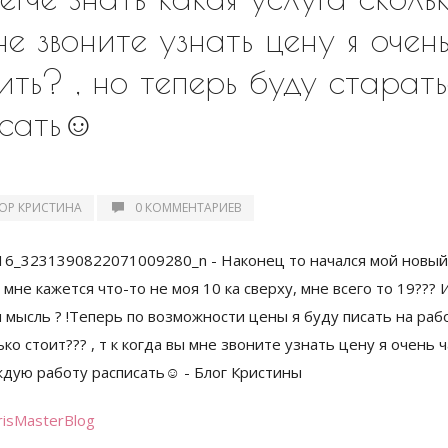
не звоните узнать цену я очен
ить? , но теперь буду старат
сать☺️
ОР КРИСТИНА
0 КОММЕНТАРИЕВ
risMasterBlog