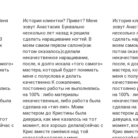
Меня
История клиентки? Привет? Меня
История кл
зовут Анастасия. Буквально
зовут Анас
несколько лет назад я решила
несколько 
В
сделать наращивание ногтей. В
сделать на
к
моем самом первом салоне(как
моем самом
потом оказалось)сделали
потом оказ
некачественное наращивание,
некачестве
амого»
после, я долго искала «того самого»
после, я до
мать
мастера, который будет понимать
мастера, к
меня с полуслова и делать
меня с пол
качественно.К сожалению,
качественн
ялись
постоянно работы не выполнялись
постоянно 
на 100% : либо материалы
на 100% : л
 была
некачественные, либо работа была
некачестве
сделана на «тяп-ляп». Моим
сделана на
мастером до Кристины была
мастером д
 тот
девушка, как мне казалось на тот
девушка, ка
йчас с
момент, все хорошо делала(сейчас с
момент, вс
Крис вместе смеёмся над той
Крис вмест
красотой,которая у меня
красотой,к