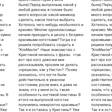
 у
была).Перед выпускным, какой у
была).Пере
о
любой девочки, в голове было
любой дево
юр
много вопросов: какой маникюр
много вопр
ь.
сделать, какое платье выбрать.
сделать, к
ного и
Хотелось чего-нибудь необычного и
Хотелось ч
цы
красиво. Многие одноклассницы
красиво. М
езумно
начали приходить в школу с безумно
начали при
 и
красивыми ноготками?Тогда я и
красивыми 
в
решила попробовать сходить в
решила поп
 с
“KrisMaster”. Наше знакомство с
“KrisMaster
 «так
Кристиной началось с фразы : «так
Кристиной 
вот про кого девочки мне
вот про ко
ать
рассказывали, просили не делать
рассказыва
зже
«орешком», как у Насти»?. Позже
«орешком»,
оказалось, что ногти были
оказалось,
действительно в ужасном
действител
 не
состоянии, росли вниз, я даже не
состоянии, 
знала, что у меня есть такая
знала, что 
ны. В
особенность ногтевой пластины. В
особенност
итоге на выпускной ноготки
итоге на в
вые?
получились невероятно красивые?
получились
 Уже
Так я и осталась у Кристины? Уже
Так я и ос