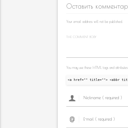
kl
o
a
Оставить коммента
as
o
m
s
k
Your email address will not be published.
ni
ki
THE COMMENT BODY
You may use these HTML tags and attributes
<a href="" title=""> <abbr tit