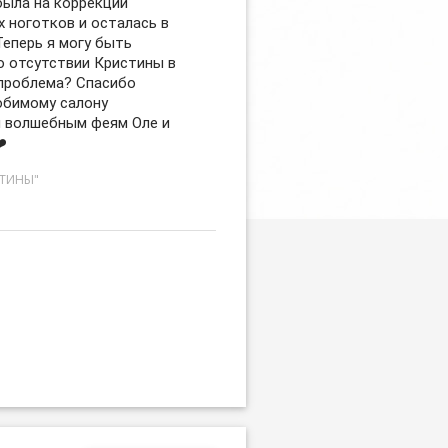
была на коррекции
 ноготков и осталась в
Теперь я могу быть
то отсутствии Кристины в
 проблема? Спасибо
бимому салону
 и волшебным феям Оле и
️
СТИНЫ"