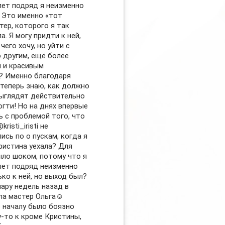
лет подряд я неизменно
? Это именно «тот
тер, которого я так
а. Я могу придти к ней,
 чего хочу, но уйти с
 другим, ещё более
 и красивым
 Именно благодаря
 теперь знаю, как должно
выглядят действительно
огти! Но на днях впервые
ь с проблемой того, что
risti_iristi не
ись по о пускам, когда я
Кристина уехала? Для
ыло шоком, потому что я
лет подряд неизменно
ко к ней, но выход был?
пару недель назад в
ла мастер Ольга☺️
о началу было боязно
у-то к кроме Кристины,