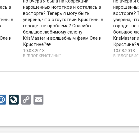
но вчера я была на коррекции
но вчера я 
ась в
нарощенных ноготков и осталась в
нарощенных
восторге? Теперь я могу быть
восторге? 
тины в
уверена, что отсутствии Кристины в
уверена, ч
о
городе- не проблема? Спасибо
городе- не
большое любимому салону
большое лю
Оле и
KrisMaster и волшебным феям Оле и
KrisMaster
Кристине?❤️
Кристине?❤
10.08.2018
10.08.2018
В "БЛОГ КРИСТИНЫ"
В "БЛОГ КРИ
M
Li
C
E
w
ai
v
o
m
tt
l.
eJ
p
ai
r
R
o
y
l