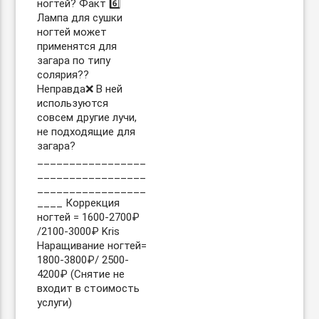
ногтей? Факт 6️⃣
Лампа для сушки
ногтей может
применятся для
загара по типу
солярия??
Неправда❌ В ней
используются
совсем другие лучи,
не подходящие для
загара?
_________________
_________________
_________________
____ Коррекция
ногтей = 1600-2700₽
/2100-3000₽ Kris
Наращивание ногтей=
1800-3800₽/ 2500-
4200₽ (Снятие не
входит в стоимость
услуги)
_________________