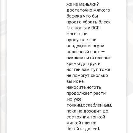
же не маньяки?
достаточно мягкого
бафика что бы
просто убрать блеск
✨ с ногтя и ВСЕ!
Ноготь,не
пропускает ни
воздух,ни влагу,ни
солнечный свет —
никакие питательные
кремы для рук и
ногтей вам тут тоже
не помогут сколько
вы их не
наносите,ноготь
продолжает расти
,но уже
тонким,ослабленным,
пока не доходит до
состояния тонкой
мягкой пленки.
Читайте далее⬇️