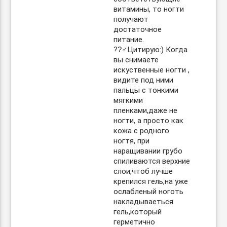
витамины, то ногти
получают
достаточное
питание.
??‍♂Цитирую:) Когда
вы снимаете
искуственные ногти ,
видите под ними
пальцы с тонкими
мягкими
пленками,даже не
ногти, а просто как
кожа с родного
ногтя, при
наращивании грубо
спиливаются верхние
слои,чтоб лучше
крепился гель,на уже
ослабленый ноготь
накладываеться
гель,который
герметично