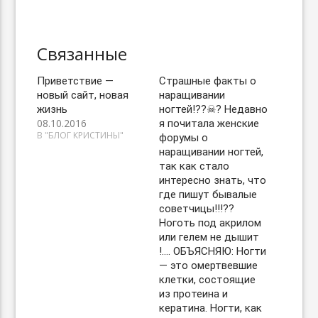
Связанные
Приветствие —
Страшные факты о
новый сайт, новая
наращивании
жизнь
ногтей!??☠? Недавно
08.10.2016
я почитала женские
В "БЛОГ КРИСТИНЫ"
форумы о
наращивании ногтей,
так как стало
интересно знать, что
где пишут бывалые
советчицы!!!??
Ноготь под акрилом
или гелем не дышит
!…. ОБЪЯСНЯЮ: Ногти
— это омертвевшие
клетки, состоящие
из протеина и
кератина. Ногти, как