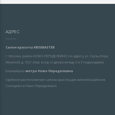
АДРЕС
Салон красоты KRISMASTER
г. Москва, район НОВО-ПЕРЕДЕЛКИНО по адресу ул. Скульптора
Мухиной, д. 10 (1 этаж, вход со двора между 2 и 3 подъездами).
Ближайшее
метро Ново-Переделкино
.
Удобное расположение салона красоты для жителей районов
Солнцево и Ново-Переделкино