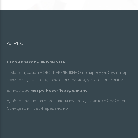
АДРЕС
Салон красоты KRISMASTER
г. Москва, район НОВО-ПЕРЕДЕЛКИНО по адресу ул. Скульптора
Мухиной, д. 10 (1 этаж, вход со двора между 2 и 3 подъездами).
Ближайшее
метро Ново-Переделкино
.
Удобное расположение салона красоты для жителей районов
Солнцево и Ново-Переделкино