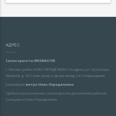
АДРЕС
Салон красоты KRISMASTER
г. Москва, район НОВО-ПЕРЕДЕЛКИНО по адресу ул. Скульптора
Мухиной, д. 10 (1 этаж, вход со двора между 2 и 3 подъездами).
Ближайшее
метро Ново-Переделкино
.
Удобное расположение салона красоты для жителей районов
Солнцево и Ново-Переделкино