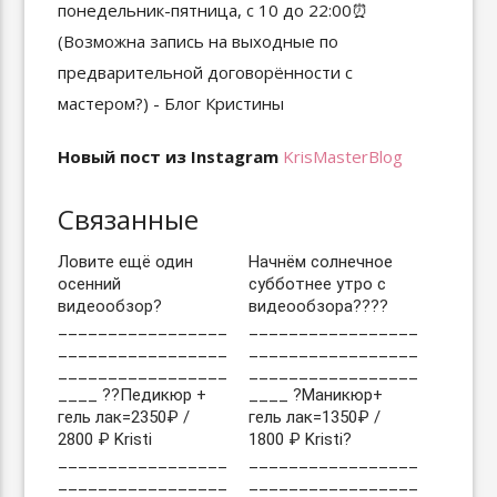
Новый пост из Instagram
KrisMasterBlog
Связанные
Ловите ещё один
Начнём солнечное
осенний
субботнее утро с
видеообзор?
видеообзора????
_________________
_________________
_________________
_________________
_________________
_________________
____ ??Педикюр +
____ ?Маникюр+
гель лак=2350₽ /
гель лак=1350₽ /
2800 ₽ Kristi
1800 ₽ Kristi?
_________________
_________________
_________________
_________________