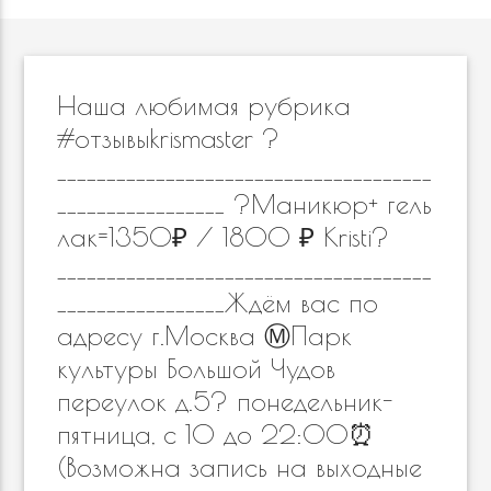
Наша любимая рубрика
#отзывыkrismaster ?
______________________________________
_________________ ?Маникюр+ гель
лак=1350₽ / 1800 ₽ Kristi?
______________________________________
_________________Ждём вас по
адресу г.Москва Ⓜ️Парк
культуры Большой Чудов
переулок д.5? понедельник-
пятница, с 10 до 22:00⏰
(Возможна запись на выходные