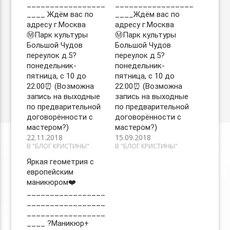
_________________
_________________
____ Ждём вас по
____Ждём вас по
адресу г.Москва
адресу г.Москва
Ⓜ️Парк культуры
Ⓜ️Парк культуры
Большой Чудов
Большой Чудов
переулок д.5?
переулок д.5?
понедельник-
понедельник-
пятница, с 10 до
пятница, с 10 до
22:00⏰ (Возможна
22:00⏰ (Возможна
запись на выходные
запись на выходные
по предварительной
по предварительной
договорённости с
договорённости с
мастером?)
мастером?)
22.11.2018
15.09.2018
В "БЛОГ КРИСТИНЫ"
В "БЛОГ КРИСТИНЫ"
Яркая геометрия с
европейским
маникюром❤️
_________________
_________________
_________________
____ ?Маникюр+