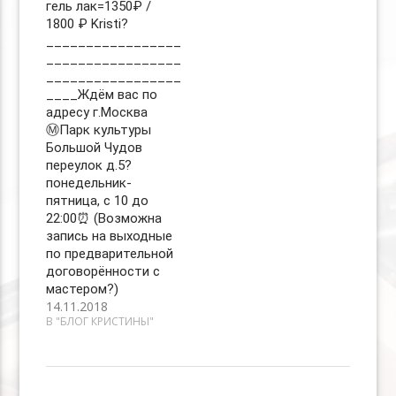
гель лак=1350₽ /
1800 ₽ Kristi?
_________________
_________________
_________________
____Ждём вас по
адресу г.Москва
Ⓜ️Парк культуры
Большой Чудов
переулок д.5?
понедельник-
пятница, с 10 до
22:00⏰ (Возможна
запись на выходные
по предварительной
договорённости с
мастером?)
14.11.2018
В "БЛОГ КРИСТИНЫ"